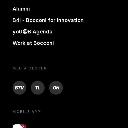
Alumni
B4i - Bocconi for innovation
yoU@B Agenda
Work at Bocconi
MEDIA CENTER
BTV
TL
ON
MOBILE APP
yoU@B