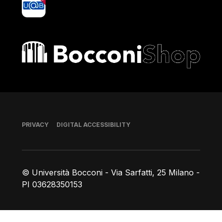
Bocconi shop
Footer
PRIVACY
DIGITAL ACCESSIBILITY
© Università Bocconi - Via Sarfatti, 25 Milano -
PI 03628350153