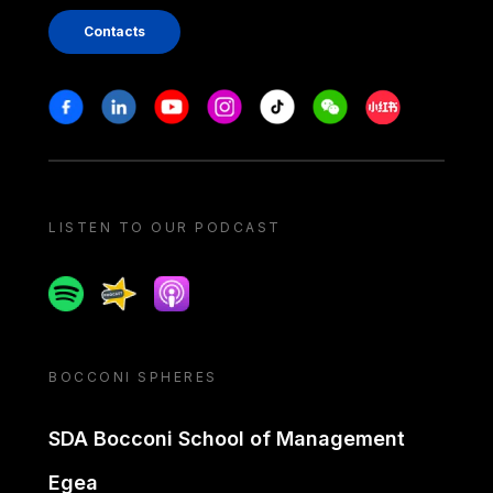
Contacts
Stay in touch
Facebook
Linkedin
Youtube
Instagram
Tiktok
Weechat
Xiaohongshu/
LISTEN TO OUR PODCAST
Spotify
Spreaker
Apple podcast
BOCCONI SPHERES
SDA Bocconi School of Management
Egea