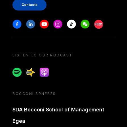
Contacts
Stay in touch
Facebook
Linkedin
Youtube
Instagram
Tiktok
Weechat
Xiaohongshu/
LISTEN TO OUR PODCAST
Spotify
Spreaker
Apple podcast
BOCCONI SPHERES
SDA Bocconi School of Management
Egea