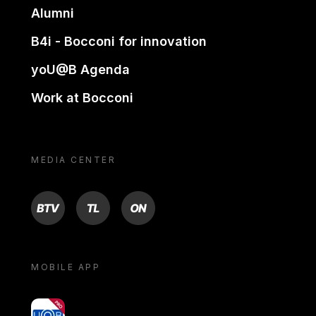
Alumni
B4i - Bocconi for innovation
yoU@B Agenda
Work at Bocconi
MEDIA CENTER
BTV
TL
ON
MOBILE APP
yoU@B