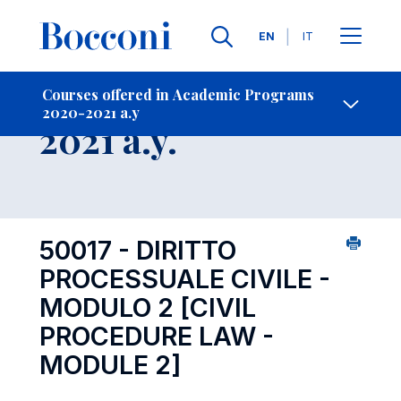
Languages
EN
IT
Contact Us
-
Course 2020-
Courses offered in Academic Programs
2020-2021 a.y
Open s
2021 a.y.
50017 - DIRITTO
PROCESSUALE CIVILE -
MODULO 2
[CIVIL
PROCEDURE LAW -
MODULE 2]