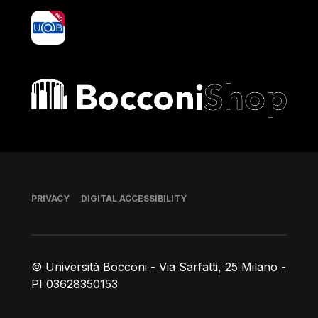
yoU@B
Bocconi shop
Footer
PRIVACY
DIGITAL ACCESSIBILITY
© Università Bocconi - Via Sarfatti, 25 Milano -
PI 03628350153