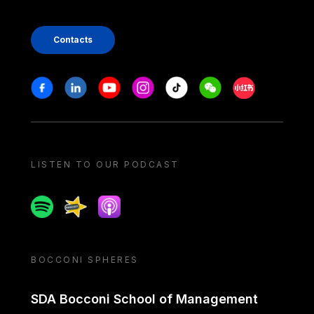
Contacts
Stay in touch
Facebook
Linkedin
Youtube
Instagram
Tiktok
Weechat
Xiaohongshu/
LISTEN TO OUR PODCAST
Spotify
Spreaker
Apple podcast
BOCCONI SPHERES
SDA Bocconi School of Management