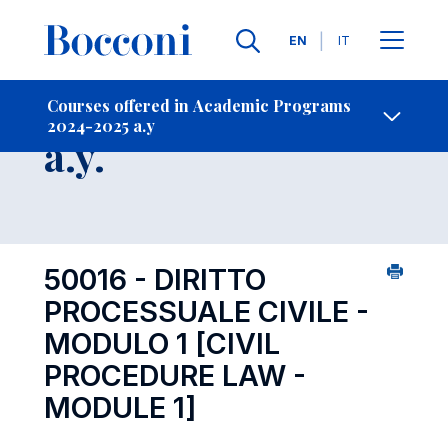
Languages
EN
IT
Contact Us
-
Course 2024-2025
Courses offered in Academic Programs
2024-2025 a.y
Open s
a.y.
50016 - DIRITTO
PROCESSUALE CIVILE -
MODULO 1
[CIVIL
PROCEDURE LAW -
MODULE 1]