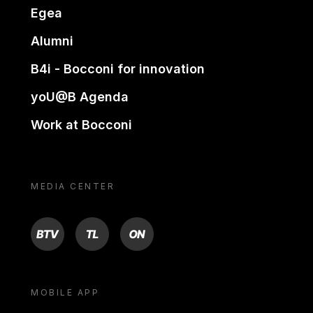
Egea
Alumni
B4i - Bocconi for innovation
yoU@B Agenda
Work at Bocconi
MEDIA CENTER
BTV
TL
ON
MOBILE APP