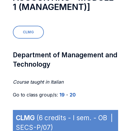
1 (MANAGEMENT)]
CLMG
Department of Management and
Technology
Course taught in Italian
Go to class group/s:
19
-
20
CLMG
(6 credits - I sem. - OB |
SECS-P/07)