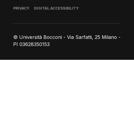
Footer
PRIVACY
DIGITAL ACCESSIBILITY
© Università Bocconi - Via Sarfatti, 25 Milano -
PI 03628350153