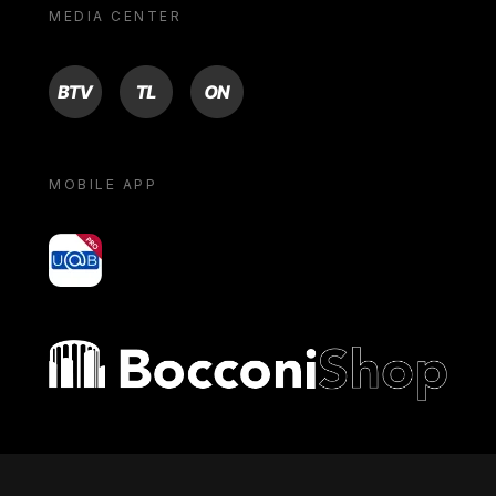
MEDIA CENTER
BTV
TL
ON
MOBILE APP
yoU@B
Bocconi shop