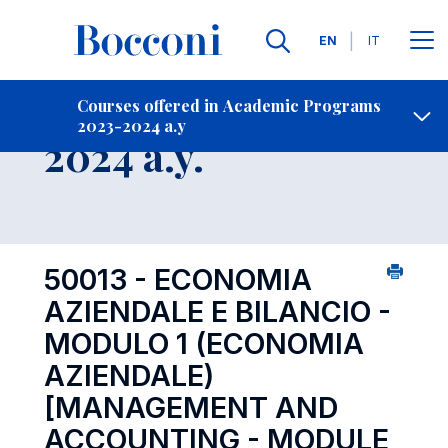
Languages
EN
IT
Contact Us
-
Course 2023-
Courses offered in Academic Programs
2023-2024 a.y
Open s
2024 a.y.
50013 - ECONOMIA
AZIENDALE E BILANCIO -
MODULO 1 (ECONOMIA
AZIENDALE)
[MANAGEMENT AND
ACCOUNTING - MODULE