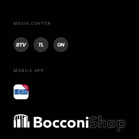
MEDIA CENTER
BTV
TL
ON
MOBILE APP
yoU@B
Bocconi shop