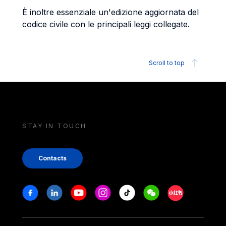
È inoltre essenziale
un'edizione aggiornata del
codice civile con le principali leggi collegate.
Scroll to top
STAY IN TOUCH
Contacts
Stay in touch
Facebook
Linkedin
Youtube
Instagram
Tiktok
Weechat
Xiaohongshu/