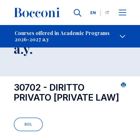
Languages
EN
IT
Contact Us
-
Course 2026-2027
Courses offered in Academic Programs
2026-2027 a.y
Open s
a.y.
30702 - DIRITTO
PRIVATO
[PRIVATE LAW]
BGL