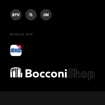
BTV
TL
ON
MOBILE APP
yoU@B
Bocconi shop