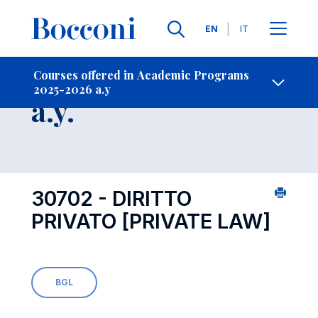
Languages
EN
IT
Contact Us
-
Course 2025-2026
Courses offered in Academic Programs
2025-2026 a.y
Open s
a.y.
30702 - DIRITTO
PRIVATO
[PRIVATE LAW]
BGL