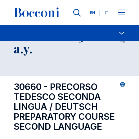
Languages
EN
IT
Contact Us
-
Course 2025-2026
Open s
a.y.
30660 - PRECORSO
TEDESCO SECONDA
LINGUA / DEUTSCH
PREPARATORY COURSE
SECOND LANGUAGE