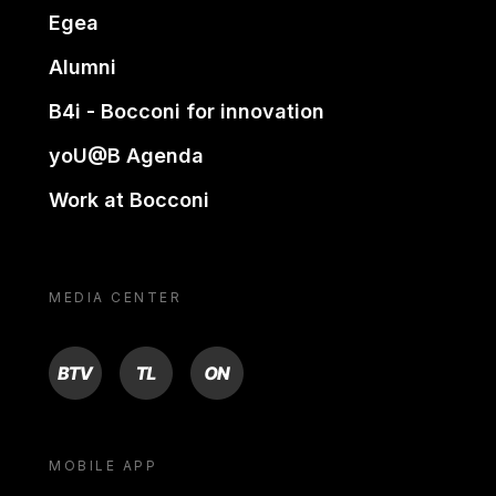
Egea
Alumni
B4i - Bocconi for innovation
yoU@B Agenda
Work at Bocconi
MEDIA CENTER
BTV
TL
ON
MOBILE APP