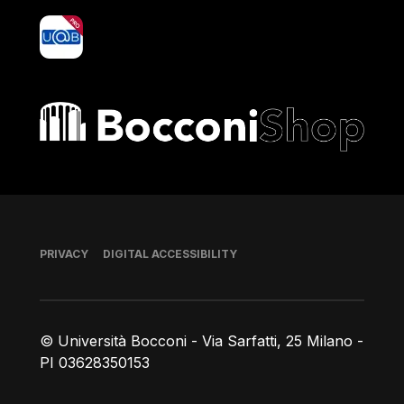
yoU@B
Bocconi shop
Footer
PRIVACY
DIGITAL ACCESSIBILITY
© Università Bocconi - Via Sarfatti, 25 Milano -
PI 03628350153