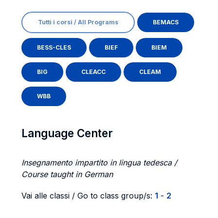
Tutti i corsi / All Programs
BEMACS
BESS-CLES
BIEF
BIEM
BIG
CLEACC
CLEAM
WBB
Language Center
Insegnamento impartito in lingua tedesca /
Course taught in German
Vai alle classi / Go to class group/s:
1
-
2