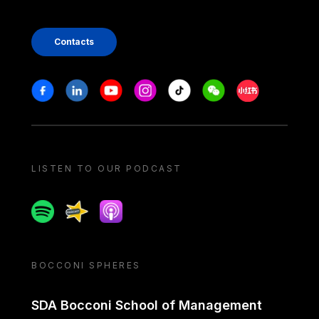
Contacts
Stay in touch
Facebook
Linkedin
Youtube
Instagram
Tiktok
Weechat
Xiaohongshu/
LISTEN TO OUR PODCAST
Spotify
Spreaker
Apple podcast
BOCCONI SPHERES
SDA Bocconi School of Management