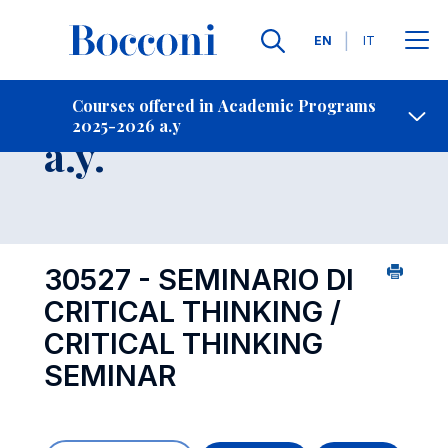
Languages
EN
IT
Contact Us
-
Course 2025-2026
Courses offered in Academic Programs
2025-2026 a.y
Open s
a.y.
30527 - SEMINARIO DI
CRITICAL THINKING /
CRITICAL THINKING
SEMINAR