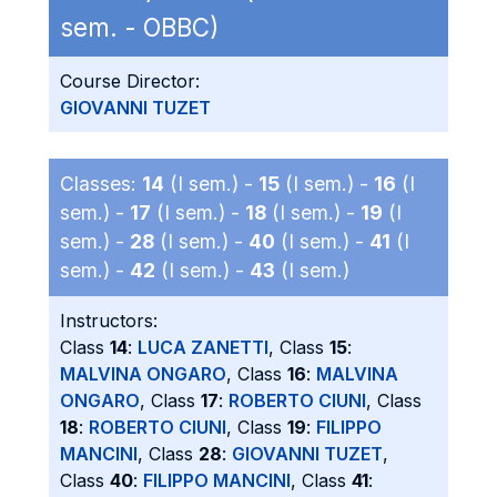
sem. - OBBC)
Course Director:
GIOVANNI TUZET
Classes:
14
(I sem.) -
15
(I sem.) -
16
(I
sem.) -
17
(I sem.) -
18
(I sem.) -
19
(I
sem.) -
28
(I sem.) -
40
(I sem.) -
41
(I
sem.) -
42
(I sem.) -
43
(I sem.)
Instructors:
Class
14
:
LUCA ZANETTI
, Class
15
:
MALVINA ONGARO
, Class
16
:
MALVINA
ONGARO
, Class
17
:
ROBERTO CIUNI
, Class
18
:
ROBERTO CIUNI
, Class
19
:
FILIPPO
MANCINI
, Class
28
:
GIOVANNI TUZET
,
Class
40
:
FILIPPO MANCINI
, Class
41
: