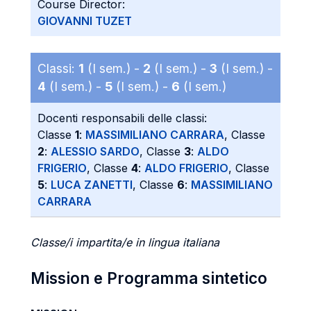
Course Director:
GIOVANNI TUZET
Classi:
1
(I sem.) -
2
(I sem.) -
3
(I sem.) -
4
(I sem.) -
5
(I sem.) -
6
(I sem.)
Docenti responsabili delle classi:
Classe
1
:
MASSIMILIANO CARRARA
, Classe
2
:
ALESSIO SARDO
, Classe
3
:
ALDO
FRIGERIO
, Classe
4
:
ALDO FRIGERIO
, Classe
5
:
LUCA ZANETTI
, Classe
6
:
MASSIMILIANO
CARRARA
Classe/i impartita/e in lingua italiana
Mission e Programma sintetico