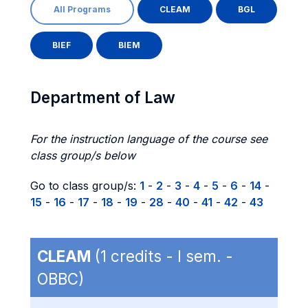
All Programs
CLEAM
BGL
BIEF
BIEM
Department of Law
For the instruction language of the course see
class group/s below
Go to class group/s:
1
-
2
-
3
-
4
-
5
-
6
-
14
-
15
-
16
-
17
-
18
-
19
-
28
-
40
-
41
-
42
-
43
CLEAM
(1 credits - I sem. -
OBBC)