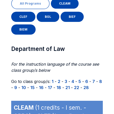
All Programs
CLEAM
CLEF
BGL
BIEF
BIEM
Department of Law
For the instruction language of the course see
class group/s below
Go to class group/s:
1
-
2
-
3
-
4
-
5
-
6
-
7
-
8
-
9
-
10
-
15
-
16
-
17
-
18
-
21
-
22
-
28
CLEAM
(1 credits - I sem. -