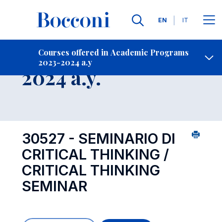
Languages
EN
IT
Contact Us
-
Course 2023-
Courses offered in Academic Programs
2023-2024 a.y
Open s
2024 a.y.
30527 - SEMINARIO DI
CRITICAL THINKING /
CRITICAL THINKING
SEMINAR