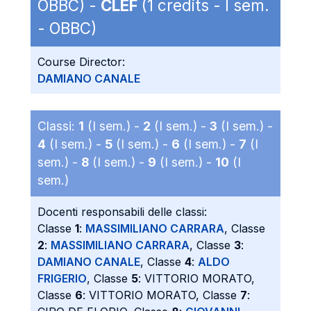
OBBC) -
CLEF
(1 credits - I sem.
- OBBC)
Course Director:
DAMIANO CANALE
Classi:
1
(I sem.) -
2
(I sem.) -
3
(I sem.) -
4
(I sem.) -
5
(I sem.) -
6
(I sem.) -
7
(I
sem.) -
8
(I sem.) -
9
(I sem.) -
10
(I
sem.)
Docenti responsabili delle classi:
Classe
1
:
MASSIMILIANO CARRARA
, Classe
2
:
MASSIMILIANO CARRARA
, Classe
3
:
DAMIANO CANALE
, Classe
4
:
ALDO
FRIGERIO
, Classe
5
: VITTORIO MORATO,
Classe
6
: VITTORIO MORATO, Classe
7
: