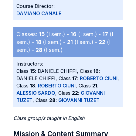
Course Director:
DAMIANO CANALE
Classes:
15
(I sem.) -
16
(I sem.) -
17
(I
sem.) -
18
(I sem.) -
21
(I sem.) -
22
(I
sem.) -
28
(I sem.)
Instructors:
Class
15
: DANIELE CHIFFI, Class
16
:
DANIELE CHIFFI, Class
17
:
ROBERTO CIUNI
,
Class
18
:
ROBERTO CIUNI
, Class
21
:
ALESSIO SARDO
, Class
22
:
GIOVANNI
TUZET
, Class
28
:
GIOVANNI TUZET
Class group/s taught in English
Mission & Content Summary