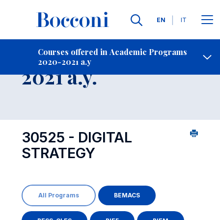
Languages
EN
IT
Contact Us
-
Course 2020-
Courses offered in Academic Programs
2020-2021 a.y
Open s
2021 a.y.
30525 - DIGITAL
STRATEGY
All Programs
BEMACS