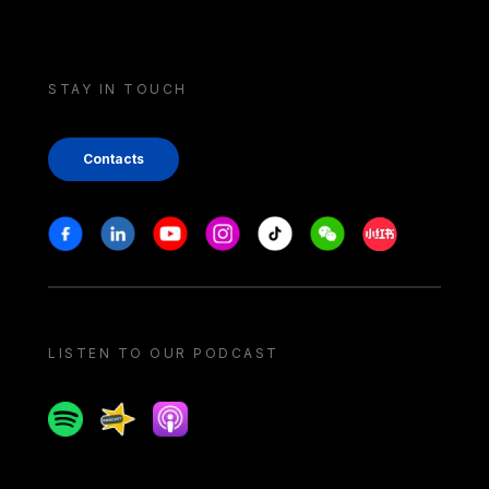
STAY IN TOUCH
Contacts
Stay in touch
Facebook
Linkedin
Youtube
Instagram
Tiktok
Weechat
Xiaohongshu/
LISTEN TO OUR PODCAST
Spotify
Spreaker
Apple podcast