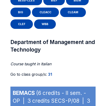
BESS-CLES
BIEF
BIEM
BIG
CLEACC
CLEAM
CLEF
WBB
Department of Management and
Technology
Course taught in Italian
Go to class group/s:
31
BEMACS
(6 credits - II sem. -
OP | 3 credits SECS-P/08 | 3