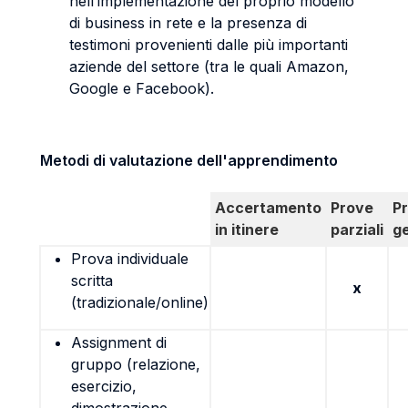
nell’implementazione del proprio modello
di business in rete e la presenza di
testimoni provenienti dalle più importanti
aziende del settore (tra le quali Amazon,
Google e Facebook).
Metodi di valutazione dell'apprendimento
Accertamento
Prove
P
in itinere
parziali
g
Prova individuale
scritta
x
(tradizionale/online)
Assignment di
gruppo (relazione,
esercizio,