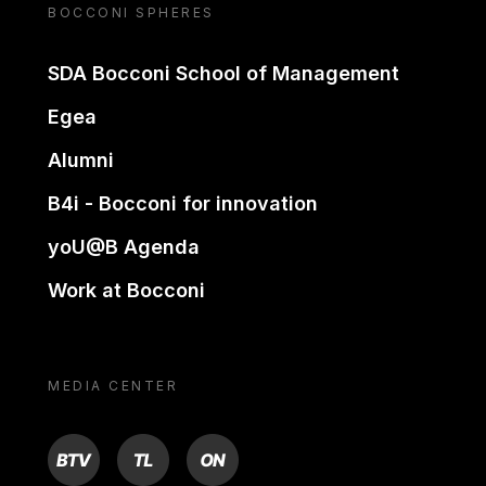
BOCCONI SPHERES
SDA Bocconi School of Management
Egea
Alumni
B4i - Bocconi for innovation
yoU@B Agenda
Work at Bocconi
MEDIA CENTER
BTV
TL
ON