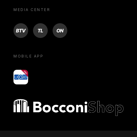
MEDIA CENTER
BTV
TL
ON
MOBILE APP
yoU@B
Bocconi shop