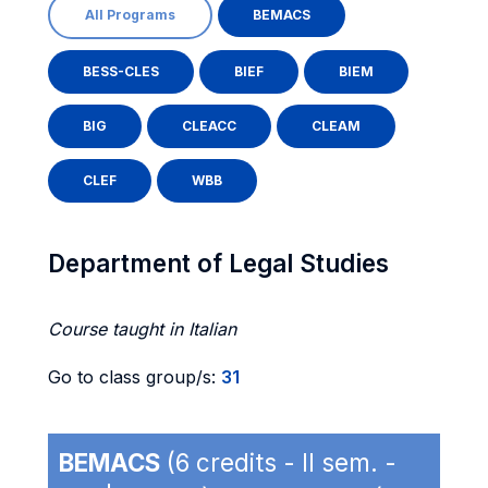
All Programs
BEMACS
BESS-CLES
BIEF
BIEM
BIG
CLEACC
CLEAM
CLEF
WBB
Department of Legal Studies
Course taught in Italian
Go to class group/s:
31
BEMACS
(6 credits - II sem. -