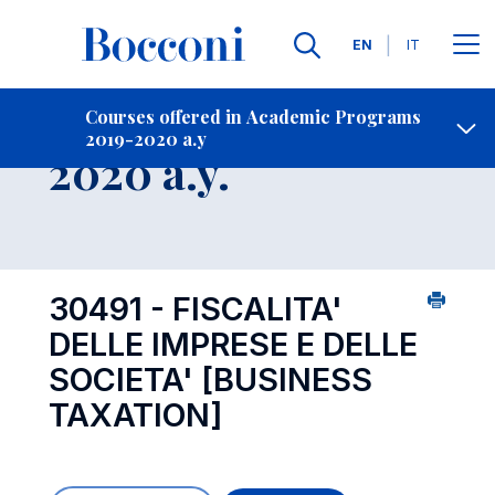
Languages
EN
IT
Contact Us
-
Course 2019-
Courses offered in Academic Programs
2019-2020 a.y
Open s
2020 a.y.
30491 - FISCALITA'
DELLE IMPRESE E DELLE
SOCIETA'
[BUSINESS
TAXATION]