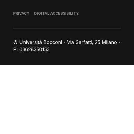
Footer
PRIVACY
DIGITAL ACCESSIBILITY
© Università Bocconi - Via Sarfatti, 25 Milano -
PI 03628350153