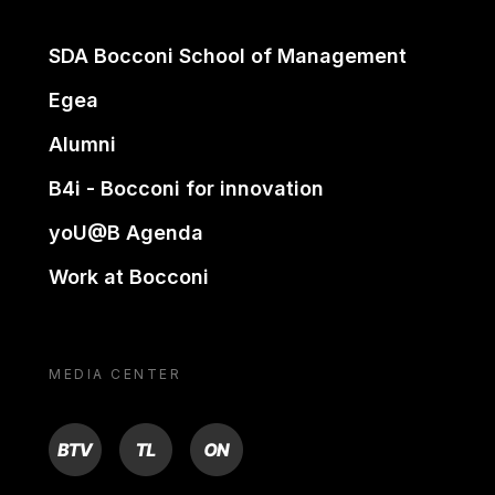
SDA Bocconi School of Management
Egea
Alumni
B4i - Bocconi for innovation
yoU@B Agenda
Work at Bocconi
MEDIA CENTER
BTV
TL
ON