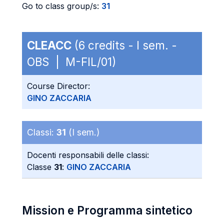
Go to class group/s:
31
CLEACC
(6 credits - I sem. -
OBS | M-FIL/01)
Course Director:
GINO ZACCARIA
Classi:
31
(I sem.)
Docenti responsabili delle classi:
Classe
31
:
GINO ZACCARIA
Mission e Programma sintetico