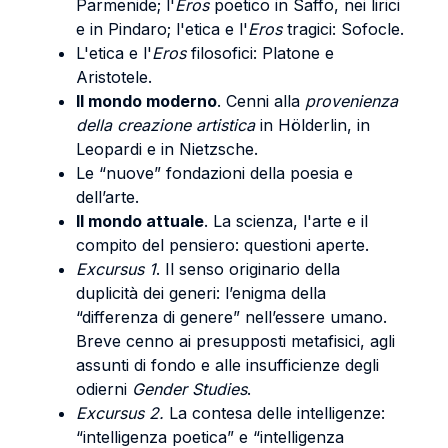
Parmenide; l'
Eros
poetico in Saffo, nei lirici
e in Pindaro; l'etica e l'
Eros
tragici: Sofocle.
L'etica e l'
Eros
filosofici: Platone e
Aristotele.
Il mondo moderno
. Cenni alla
provenienza
della creazione artistica
in Hölderlin, in
Leopardi e in Nietzsche.
Le “nuove” fondazioni della poesia e
dell’arte.
Il mondo attuale
. La scienza, l'arte e il
compito del pensiero: questioni aperte.
Excursus 1
. Il senso originario della
duplicità dei generi: l’enigma della
“differenza di genere” nell’essere umano.
Breve cenno ai presupposti metafisici, agli
assunti di fondo e alle insufficienze degli
odierni
Gender Studies
.
Excursus 2.
La contesa delle intelligenze:
“intelligenza poetica” e “intelligenza