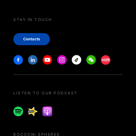
STAY IN TOUCH
Contacts
Stay in touch
Facebook
Linkedin
Youtube
Instagram
Tiktok
Weechat
Xiaohongshu/
LISTEN TO OUR PODCAST
Spotify
Spreaker
Apple podcast
BOCCONI SPHERES