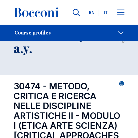
Languages
EN
IT
Contact Us
-
Course 2025-2026
Course profiles
Open s
a.y.
30474 - METODO,
CRITICA E RICERCA
NELLE DISCIPLINE
ARTISTICHE II - MODULO
I (ETICA ARTE SCIENZA)
[CRITICAL APPROACHES