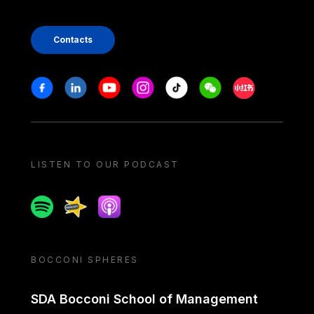
Contacts
Stay in touch
Facebook
Linkedin
Youtube
Instagram
Tiktok
Weechat
Xiaohongshu/
LISTEN TO OUR PODCAST
Spotify
Spreaker
Apple podcast
BOCCONI SPHERES
SDA Bocconi School of Management