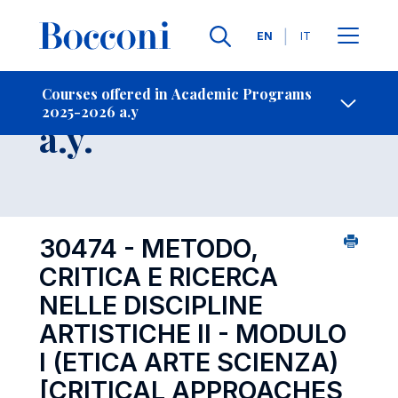
Languages
EN
IT
Contact Us
-
Course 2025-2026
Courses offered in Academic Programs
2025-2026 a.y
Open s
a.y.
30474 - METODO,
CRITICA E RICERCA
NELLE DISCIPLINE
ARTISTICHE II - MODULO
I (ETICA ARTE SCIENZA)
[CRITICAL APPROACHES