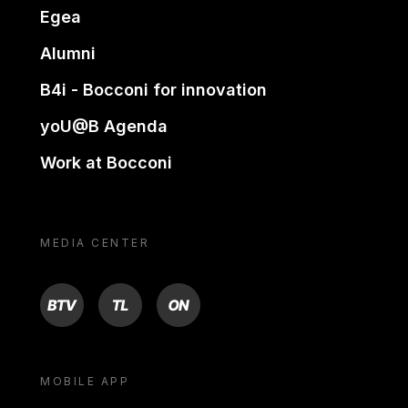
Egea
Alumni
B4i - Bocconi for innovation
yoU@B Agenda
Work at Bocconi
MEDIA CENTER
BTV
TL
ON
MOBILE APP