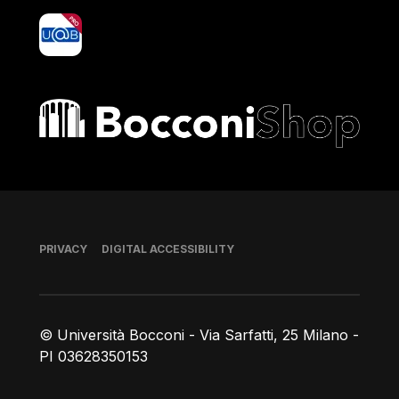
yoU@B
Bocconi shop
Footer
PRIVACY
DIGITAL ACCESSIBILITY
© Università Bocconi - Via Sarfatti, 25 Milano -
PI 03628350153