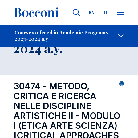
Languages
EN
IT
Contact Us
-
Course 2023-
Courses offered in Academic Programs
2023-2024 a.y
Open s
2024 a.y.
30474 - METODO,
CRITICA E RICERCA
NELLE DISCIPLINE
ARTISTICHE II - MODULO
I (ETICA ARTE SCIENZA)
[CRITICAL APPROACHES