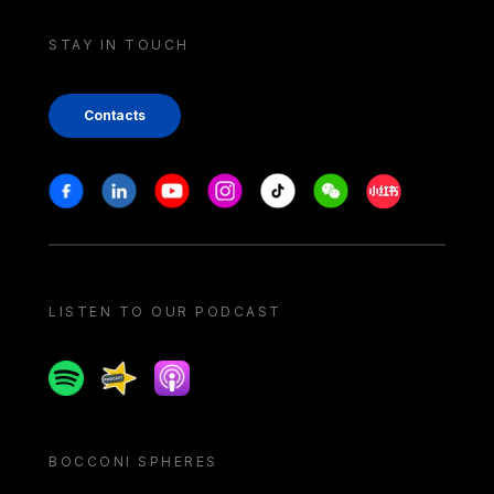
STAY IN TOUCH
Contacts
Stay in touch
Facebook
Linkedin
Youtube
Instagram
Tiktok
Weechat
Xiaohongshu/
LISTEN TO OUR PODCAST
Spotify
Spreaker
Apple podcast
BOCCONI SPHERES