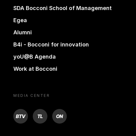
SDA Bocconi School of Management
Egea
Alumni
B4i - Bocconi for innovation
yoU@B Agenda
Work at Bocconi
MEDIA CENTER
BTV
TL
ON