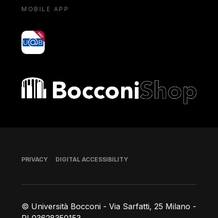
MOBILE APP
yoU@B
Bocconi shop
Footer
PRIVACY
DIGITAL ACCESSIBILITY
© Università Bocconi - Via Sarfatti, 25 Milano -