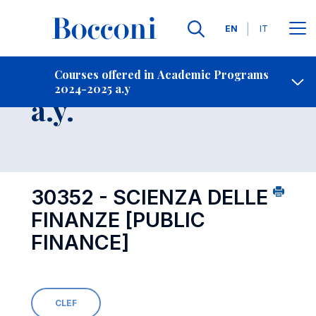
Languages
EN
IT
Contact Us
-
Course 2024-2025
Courses offered in Academic Programs
2024-2025 a.y
Open s
a.y.
30352 - SCIENZA DELLE
FINANZE
[PUBLIC
FINANCE]
CLEF