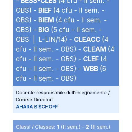
-
BESS-CLES
(4 cfu - II sem. -
OBS) -
BIEF
(4 cfu - II sem. -
OBS) -
BIEM
(4 cfu - II sem. -
OBS) -
BIG
(5 cfu - II sem. -
OBS | L-LIN/14) -
CLEACC
(4
cfu - II sem. - OBS) -
CLEAM
(4
cfu - II sem. - OBS) -
CLEF
(4
cfu - II sem. - OBS) -
WBB
(6
cfu - II sem. - OBS)
Docente responsabile dell'insegnamento /
Course Director:
AHARA BISCHOFF
Classi / Classes:
1
(II sem.) -
2
(II sem.)