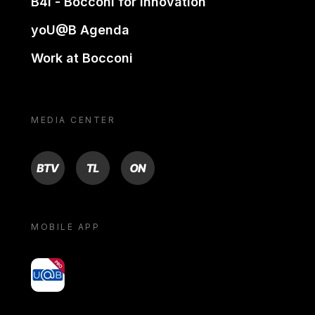
B4i - Bocconi for innovation
yoU@B Agenda
Work at Bocconi
MEDIA CENTER
BTV
TL
ON
MOBILE APP
yoU@B