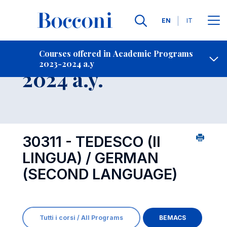
Languages
EN
IT
Contact Us
-
Course 2023-
Courses offered in Academic Programs
2023-2024 a.y
Open s
2024 a.y.
30311 - TEDESCO (II
LINGUA) / GERMAN
(SECOND LANGUAGE)
Tutti i corsi / All Programs
BEMACS