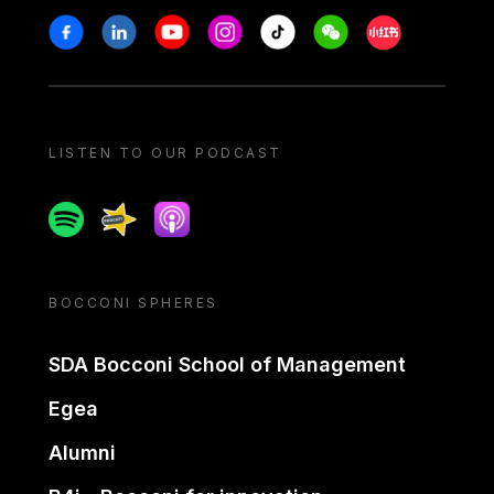
Stay in touch
Facebook
Linkedin
Youtube
Instagram
Tiktok
Weechat
Xiaohongshu/
LISTEN TO OUR PODCAST
Spotify
Spreaker
Apple podcast
BOCCONI SPHERES
SDA Bocconi School of Management
Egea
Alumni