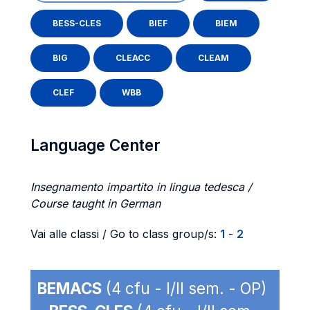
BESS-CLES
BIEF
BIEM
BIG
CLEACC
CLEAM
CLEF
WBB
Language Center
Insegnamento impartito in lingua tedesca /
Course taught in German
Vai alle classi / Go to class group/s:
1
-
2
BEMACS
(4 cfu - I/II sem. - OP)