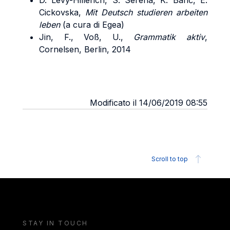
D. Lévy-Hillerich, S. Serena, K. Barić, E.
Cickovska,
Mit Deutsch studieren
arbeiten
leben
(a cura di Egea)
Jin, F., Voß, U.,
Grammatik aktiv
,
Cornelsen, Berlin, 2014
Modificato il 14/06/2019 08:55
Scroll to top
STAY IN TOUCH