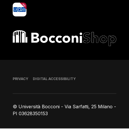
yoU@B
Bocconi shop
Footer
PRIVACY
DIGITAL ACCESSIBILITY
© Università Bocconi - Via Sarfatti, 25 Milano -
PI 03628350153