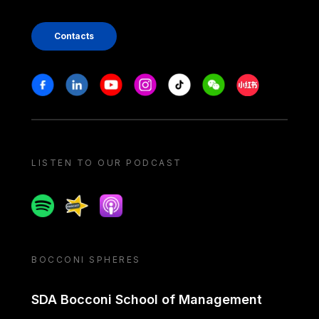
Contacts
Stay in touch
Facebook
Linkedin
Youtube
Instagram
Tiktok
Weechat
Xiaohongshu/
LISTEN TO OUR PODCAST
Spotify
Spreaker
Apple podcast
BOCCONI SPHERES
SDA Bocconi School of Management