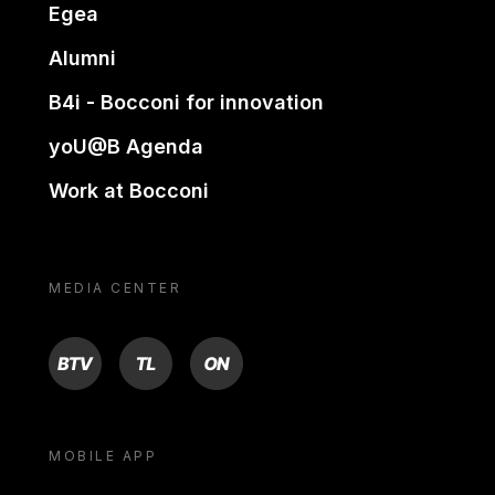
Egea
Alumni
B4i - Bocconi for innovation
yoU@B Agenda
Work at Bocconi
MEDIA CENTER
BTV
TL
ON
MOBILE APP