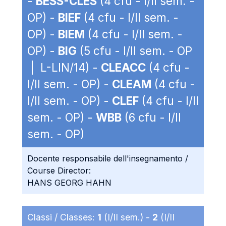
-
BESS-CLES
(4 cfu - I/II sem. -
OP) -
BIEF
(4 cfu - I/II sem. -
OP) -
BIEM
(4 cfu - I/II sem. -
OP) -
BIG
(5 cfu - I/II sem. - OP
| L-LIN/14) -
CLEACC
(4 cfu -
I/II sem. - OP) -
CLEAM
(4 cfu -
I/II sem. - OP) -
CLEF
(4 cfu - I/II
sem. - OP) -
WBB
(6 cfu - I/II
sem. - OP)
Docente responsabile dell'insegnamento /
Course Director:
HANS GEORG HAHN
Classi / Classes:
1
(I/II sem.) -
2
(I/II