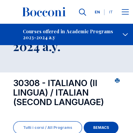
Languages
EN
IT
Contact Us
-
Course 2023-
Courses offered in Academic Programs
2023-2024 a.y
Open s
2024 a.y.
30308 - ITALIANO (II
LINGUA) / ITALIAN
(SECOND LANGUAGE)
Tutti i corsi / All Programs
BEMACS