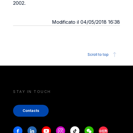
2002.
Modificato il 04/05/2018 16:38
Scroll to top
STAY IN TOUCH
Contacts
Stay in touch
Facebook
Linkedin
Youtube
Instagram
Tiktok
Weechat
Xiaohongshu/