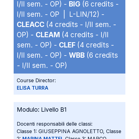
I/II sem. - OP) -
BIG
(6 credits -
I/II sem. - OP | L-LIN/12) -
CLEACC
(4 credits - I/II sem. -
OP) -
CLEAM
(4 credits - I/II
sem. - OP) -
CLEF
(4 credits -
I/II sem. - OP) -
WBB
(6 credits
- I/II sem. - OP)
Course Director:
ELISA TURRA
Modulo:
Livello B1
Docenti responsabili delle classi:
Classe 1: GIUSEPPINA AGNOLETTO, Classe
2:
MARINA MATTEI
, Classe 3: MARCO