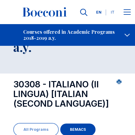
Languages
EN
IT
Contact Us
-
Course 2018-2019
Courses offered in Academic Programs
2018-2019 a.y.
Open s
a.y.
30308 - ITALIANO (II
LINGUA)
[ITALIAN
(SECOND LANGUAGE)]
All Programs
BEMACS