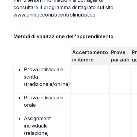
Per ulteriori informazioni si consiglia di
consultare il programma dettagliato sul sito
www.unibocconi.it/centrolinguistico
Metodi di valutazione dell'apprendimento
Accertamento
Prove
P
in itinere
parziali
g
Prova individuale
scritta
(tradizionale/online)
Prova individuale
orale
Assignment
individuale
(relazione,