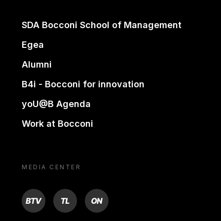
SDA Bocconi School of Management
Egea
Alumni
B4i - Bocconi for innovation
yoU@B Agenda
Work at Bocconi
MEDIA CENTER
BTV
TL
ON