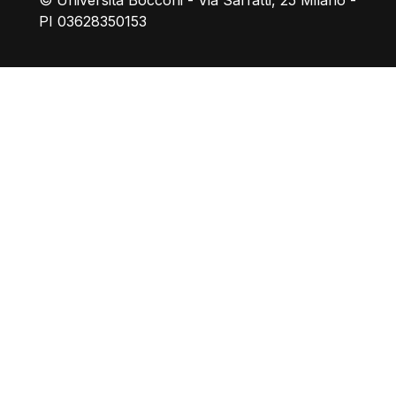
© Università Bocconi - Via Sarfatti, 25 Milano -
PI 03628350153