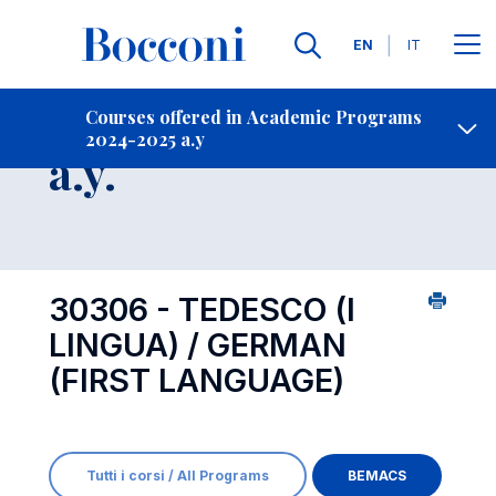
Languages
EN
IT
Contact Us
-
Course 2024-2025
Courses offered in Academic Programs
2024-2025 a.y
Open s
a.y.
30306 - TEDESCO (I
LINGUA) / GERMAN
(FIRST LANGUAGE)
Tutti i corsi / All Programs
BEMACS