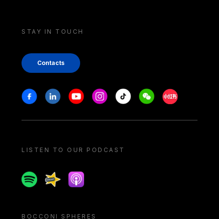
STAY IN TOUCH
Contacts
Stay in touch
Facebook
Linkedin
Youtube
Instagram
Tiktok
Weechat
Xiaohongshu/
LISTEN TO OUR PODCAST
Spotify
Spreaker
Apple podcast
BOCCONI SPHERES