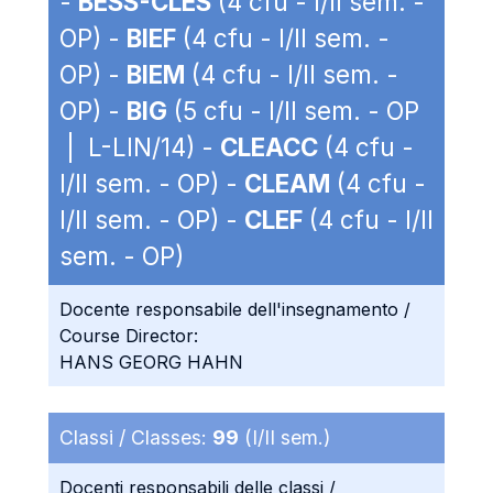
-
BESS-CLES
(4 cfu - I/II sem. -
OP) -
BIEF
(4 cfu - I/II sem. -
OP) -
BIEM
(4 cfu - I/II sem. -
OP) -
BIG
(5 cfu - I/II sem. - OP
| L-LIN/14) -
CLEACC
(4 cfu -
I/II sem. - OP) -
CLEAM
(4 cfu -
I/II sem. - OP) -
CLEF
(4 cfu - I/II
sem. - OP)
Docente responsabile dell'insegnamento /
Course Director:
HANS GEORG HAHN
Classi / Classes:
99
(I/II sem.)
Docenti responsabili delle classi /