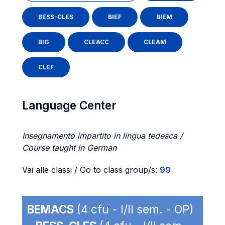
BESS-CLES
BIEF
BIEM
BIG
CLEACC
CLEAM
CLEF
Language Center
Insegnamento impartito in lingua tedesca /
Course taught in German
Vai alle classi / Go to class group/s:
99
BEMACS
(4 cfu - I/II sem. - OP)