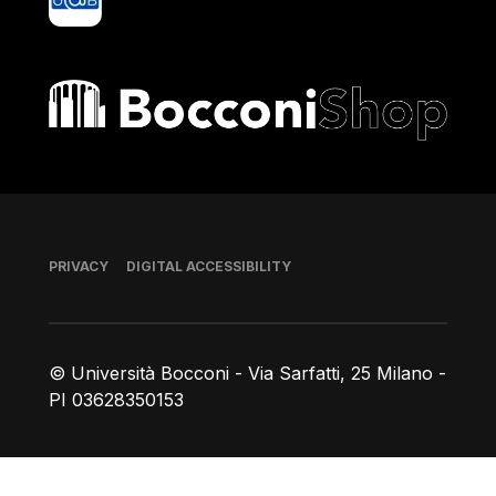
Bocconi shop
Footer
PRIVACY
DIGITAL ACCESSIBILITY
© Università Bocconi - Via Sarfatti, 25 Milano -
PI 03628350153