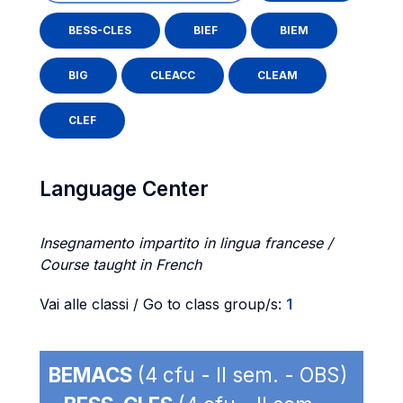
BESS-CLES
BIEF
BIEM
BIG
CLEACC
CLEAM
CLEF
Language Center
Insegnamento impartito in lingua francese /
Course taught in French
Vai alle classi / Go to class group/s:
1
BEMACS
(4 cfu - II sem. - OBS)