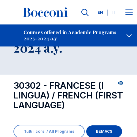
Languages
EN
IT
Contact Us
-
Course 2023-
Courses offered in Academic Programs
2023-2024 a.y
Open s
2024 a.y.
30302 - FRANCESE (I
LINGUA) / FRENCH (FIRST
LANGUAGE)
Tutti i corsi / All Programs
BEMACS