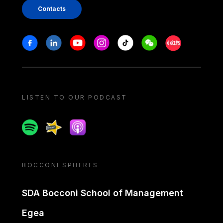
Contacts
Stay in touch
Facebook
Linkedin
Youtube
Instagram
Tiktok
Weechat
Xiaohongshu/
LISTEN TO OUR PODCAST
Spotify
Spreaker
Apple podcast
BOCCONI SPHERES
SDA Bocconi School of Management
Egea