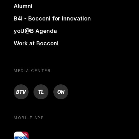
Alumni
B4i - Bocconi for innovation
yoU@B Agenda
Work at Bocconi
MEDIA CENTER
BTV
TL
ON
MOBILE APP
yoU@B