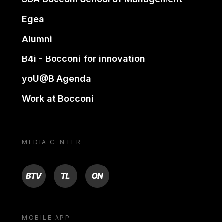
Egea
Alumni
B4i - Bocconi for innovation
yoU@B Agenda
Work at Bocconi
MEDIA CENTER
BTV
TL
ON
MOBILE APP