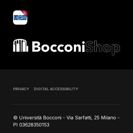
yoU@B
Bocconi shop
Footer
PRIVACY
DIGITAL ACCESSIBILITY
© Università Bocconi - Via Sarfatti, 25 Milano -
PI 03628350153