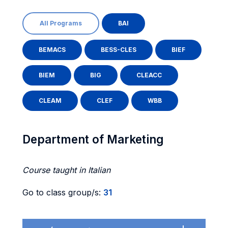
All Programs
BAI
BEMACS
BESS-CLES
BIEF
BIEM
BIG
CLEACC
CLEAM
CLEF
WBB
Department of Marketing
Course taught in Italian
Go to class group/s:
31