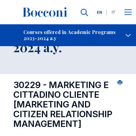
Languages
EN
IT
Contact Us
-
Course 2023-
Courses offered in Academic Programs
2023-2024 a.y
Open s
2024 a.y.
30229 - MARKETING E
CITTADINO CLIENTE
[MARKETING AND
CITIZEN RELATIONSHIP
MANAGEMENT]