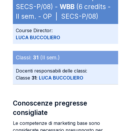
SECS-P/08) -
WBB
(6 credits -
II sem. - OP | SECS-P/08)
Course Director:
LUCA BUCCOLIERO
Classi:
31
(II sem.)
Docenti responsabili delle classi:
Classe
31
:
LUCA BUCCOLIERO
Conoscenze pregresse
consigliate
Le competenze di marketing base sono
considerate necessario presupposto per