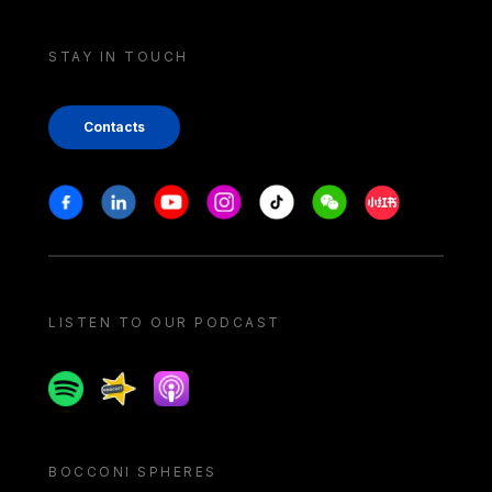
STAY IN TOUCH
Contacts
Stay in touch
Facebook
Linkedin
Youtube
Instagram
Tiktok
Weechat
Xiaohongshu/
LISTEN TO OUR PODCAST
Spotify
Spreaker
Apple podcast
BOCCONI SPHERES