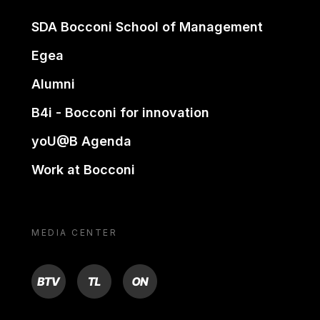
SDA Bocconi School of Management
Egea
Alumni
B4i - Bocconi for innovation
yoU@B Agenda
Work at Bocconi
MEDIA CENTER
BTV
TL
ON