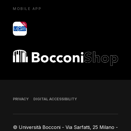
MOBILE APP
yoU@B
Bocconi shop
Footer
PRIVACY
DIGITAL ACCESSIBILITY
© Università Bocconi - Via Sarfatti, 25 Milano -