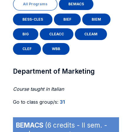
All Programs
BEMACS
BESS-CLES
BIEF
BIEM
BIG
CLEACC
CLEAM
CLEF
WBB
Department of Marketing
Course taught in Italian
Go to class group/s:
31
BEMACS
(6 credits - II sem. -