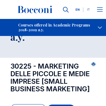
Languages
EN
IT
Contact Us
-
Course 2018-2019
Courses offered in Academic Programs
2018-2019 a.y.
Open s
a.y.
30225 - MARKETING
DELLE PICCOLE E MEDIE
IMPRESE
[SMALL
BUSINESS MARKETING]