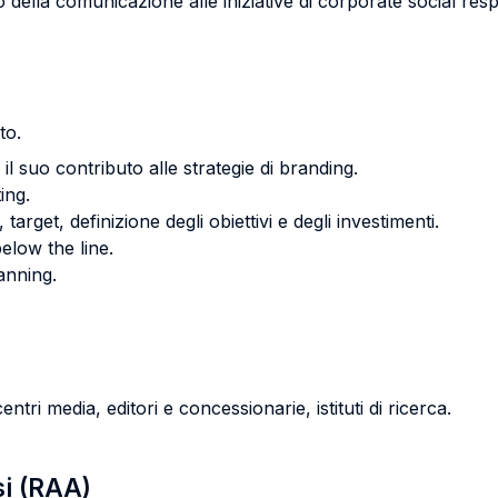
o della comunicazione alle iniziative di corporate social res
to.
l suo contributo alle strategie di branding.
ing.
arget, definizione degli obiettivi e degli investimenti.
elow the line.
lanning.
ntri media, editori e concessionarie, istituti di ricerca.
si (RAA)