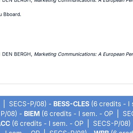
AN DEN BERGH,
Marketing Communications: A European Per
su Bboard.
AN DEN BERGH,
Marketing Communications: A European Per
OP | SECS-P/08) -
BESS-CLES
(6 credits - 
-P/08) -
BIEM
(6 credits - I sem. - OP | S
ACC
(6 credits - I sem. - OP | SECS-P/08)