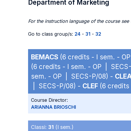
Department of Marketing
For the instruction language of the course see
Go to class group/s:
24
-
31
-
32
BEMACS
(6 credits - I sem. - 
(6 credits - I sem. - OP | SECS
sem. - OP | SECS-P/08) -
CLE
| SECS-P/08) -
CLEF
(6 credits
Course Director:
ARIANNA BRIOSCHI
Classi:
31
(I sem.)