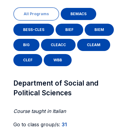
All Programs
BEMACS
BESS-CLES
BIEF
BIEM
BIG
CLEACC
CLEAM
CLEF
WBB
Department of Social and
Political Sciences
Course taught in Italian
Go to class group/s:
31