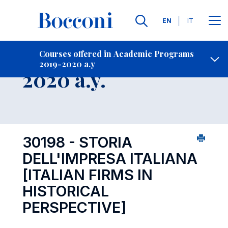
Languages
EN
IT
Contact Us
-
Course 2019-
Courses offered in Academic Programs
2019-2020 a.y
Open s
2020 a.y.
30198 - STORIA
DELL'IMPRESA ITALIANA
[ITALIAN FIRMS IN
HISTORICAL
PERSPECTIVE]