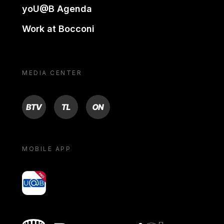
yoU@B Agenda
Work at Bocconi
MEDIA CENTER
BTV
TL
ON
MOBILE APP
yoU@B