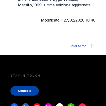
Marsilio,1999, ultima edizione aggiornata.
Modificato il 27/02/2020 10:48
Scroll to top
STAY IN TOUCH
Contacts
Stay in touch
Facebook
Linkedin
Youtube
Instagram
Tiktok
Weechat
Xiaohongshu/