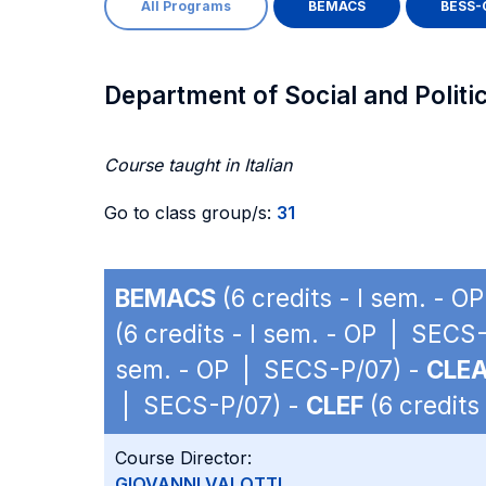
All Programs
BEMACS
BESS-
Department of Social and Politi
Course taught in Italian
Go to class group/s:
31
BEMACS
(6 credits - I sem. - 
(6 credits - I sem. - OP | SECS
sem. - OP | SECS-P/07) -
CLE
| SECS-P/07) -
CLEF
(6 credits
Course Director:
GIOVANNI VALOTTI