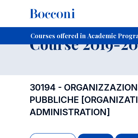
-
Home
For current Students
Course profiles
Course po
Courses offered in Academic Progr
Course 2019-202
30194 - ORGANIZZAZION
PUBBLICHE
[ORGANIZAT
ADMINISTRATION]