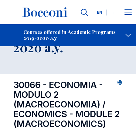
Languages
EN
IT
Contact Us
-
Course 2019-
Courses offered in Academic Programs
2019-2020 a.y
Open s
2020 a.y.
30066 - ECONOMIA -
MODULO 2
(MACROECONOMIA) /
ECONOMICS - MODULE 2
(MACROECONOMICS)