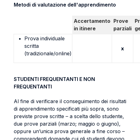
Metodi di valutazione dell'apprendimento
Accertamento
Prove
P
in itinere
parziali
g
Prova individuale
scritta
x
(tradizionale/online)
STUDENTI FREQUENTANTI E NON
FREQUENTANTI
Al fine di verificare il conseguimento dei risultati
di apprendimento specificati più sopra, sono
previste prove scritte – a scelta dello studente,
due prove parziali (marzo; maggio o giugno),
oppure un’unica prova generale a fine corso –
comprendenti domande cui gli studenti devono