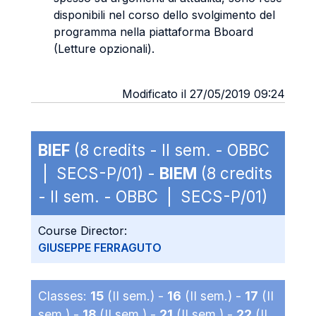
disponibili nel corso dello svolgimento del
programma nella piattaforma Bboard
(Letture opzionali).
Modificato il 27/05/2019 09:24
BIEF
(8 credits - II sem. - OBBC
| SECS-P/01) -
BIEM
(8 credits
- II sem. - OBBC | SECS-P/01)
Course Director:
GIUSEPPE FERRAGUTO
Classes:
15
(II sem.) -
16
(II sem.) -
17
(II
sem.) -
18
(II sem.) -
21
(II sem.) -
22
(II