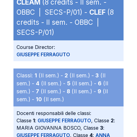
CLEAM
(8 credits - II sem. -
OBBC | SECS-P/01) -
CLEF
(8
credits - II sem. - OBBC |
SECS-P/01)
Course Director:
GIUSEPPE FERRAGUTO
Classi:
1
(II sem.) -
2
(II sem.) -
3
(II
sem.) -
4
(II sem.) -
5
(II sem.) -
6
(II
sem.) -
7
(II sem.) -
8
(II sem.) -
9
(II
sem.) -
10
(II sem.)
Docenti responsabili delle classi:
Classe
1
:
GIUSEPPE FERRAGUTO
, Classe
2
:
MARIA GIOVANNA BOSCO, Classe
3
:
GIUSEPPE FERRAGUTO
, Classe
4
:
ANNA