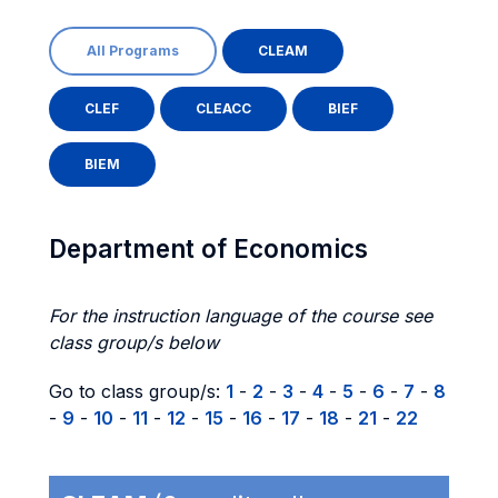
All Programs
CLEAM
CLEF
CLEACC
BIEF
BIEM
Department of Economics
For the instruction language of the course see
class group/s below
Go to class group/s:
1
-
2
-
3
-
4
-
5
-
6
-
7
-
8
-
9
-
10
-
11
-
12
-
15
-
16
-
17
-
18
-
21
-
22