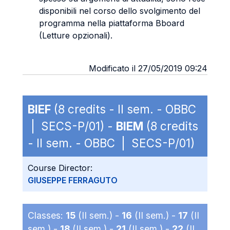
disponibili nel corso dello svolgimento del
programma nella piattaforma Bboard
(Letture opzionali).
Modificato il 27/05/2019 09:24
BIEF
(8 credits - II sem. - OBBC
| SECS-P/01) -
BIEM
(8 credits
- II sem. - OBBC | SECS-P/01)
Course Director:
GIUSEPPE FERRAGUTO
Classes:
15
(II sem.) -
16
(II sem.) -
17
(II
sem.) -
18
(II sem.) -
21
(II sem.) -
22
(II