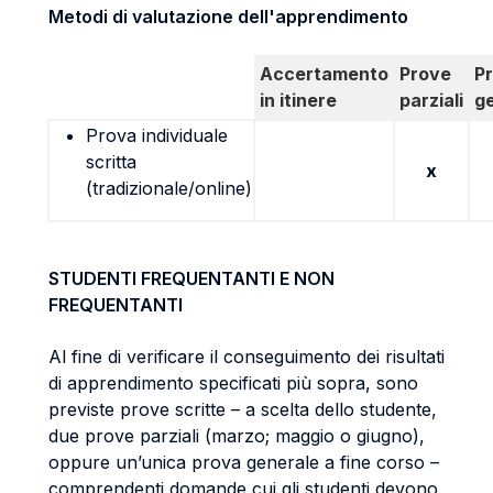
Metodi di valutazione dell'apprendimento
Accertamento
Prove
P
in itinere
parziali
g
Prova individuale
scritta
x
(tradizionale/online)
STUDENTI FREQUENTANTI E NON
FREQUENTANTI
Al fine di verificare il conseguimento dei risultati
di apprendimento specificati più sopra, sono
previste prove scritte – a scelta dello studente,
due prove parziali (marzo; maggio o giugno),
oppure un’unica prova generale a fine corso –
comprendenti domande cui gli studenti devono