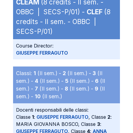
CLEAM
(8 credits - II sem. -
OBBC | SECS-P/01) -
CLEF
(8
credits - II sem. - OBBC |
SECS-P/01)
Course Director:
GIUSEPPE FERRAGUTO
Classi:
1
(II sem.) -
2
(II sem.) -
3
(II
sem.) -
4
(II sem.) -
5
(II sem.) -
6
(II
sem.) -
7
(II sem.) -
8
(II sem.) -
9
(II
sem.) -
10
(II sem.)
Docenti responsabili delle classi:
Classe
1
:
GIUSEPPE FERRAGUTO
, Classe
2
:
MARIA GIOVANNA BOSCO, Classe
3
:
GIUSEPPE FERRAGUTO
, Classe
4
:
ANNA