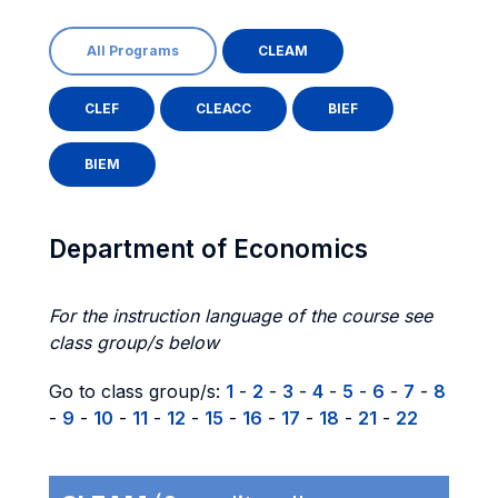
All Programs
CLEAM
CLEF
CLEACC
BIEF
BIEM
Department of Economics
For the instruction language of the course see
class group/s below
Go to class group/s:
1
-
2
-
3
-
4
-
5
-
6
-
7
-
8
-
9
-
10
-
11
-
12
-
15
-
16
-
17
-
18
-
21
-
22