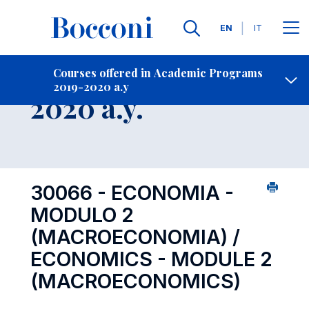
Languages
EN
IT
Contact Us
-
Course 2019-
Courses offered in Academic Programs
2019-2020 a.y
Open s
2020 a.y.
30066 - ECONOMIA -
MODULO 2
(MACROECONOMIA) /
ECONOMICS - MODULE 2
(MACROECONOMICS)