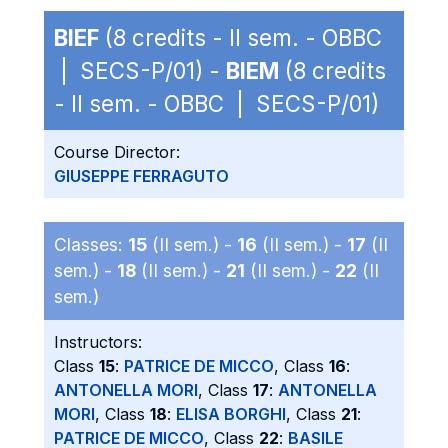
BIEF
(8 credits - II sem. - OBBC
| SECS-P/01) -
BIEM
(8 credits
- II sem. - OBBC | SECS-P/01)
Course Director:
GIUSEPPE FERRAGUTO
Classes:
15
(II sem.) -
16
(II sem.) -
17
(II
sem.) -
18
(II sem.) -
21
(II sem.) -
22
(II
sem.)
Instructors:
Class
15
:
PATRICE DE MICCO
, Class
16
:
ANTONELLA MORI
, Class
17
:
ANTONELLA
MORI
, Class
18
:
ELISA BORGHI
, Class
21
:
PATRICE DE MICCO
, Class
22
:
BASILE