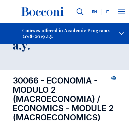
Languages
EN
IT
Contact Us
-
Course 2018-2019
Courses offered in Academic Programs
2018-2019 a.y.
Open s
a.y.
30066 - ECONOMIA -
MODULO 2
(MACROECONOMIA) /
ECONOMICS - MODULE 2
(MACROECONOMICS)