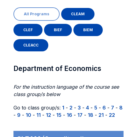
All Programs
CLEAM
CLEF
BIEF
BIEM
CLEACC
Department of Economics
For the instruction language of the course see
class group/s below
Go to class group/s:
1
-
2
-
3
-
4
-
5
-
6
-
7
-
8
-
9
-
10
-
11
-
12
-
15
-
16
-
17
-
18
-
21
-
22