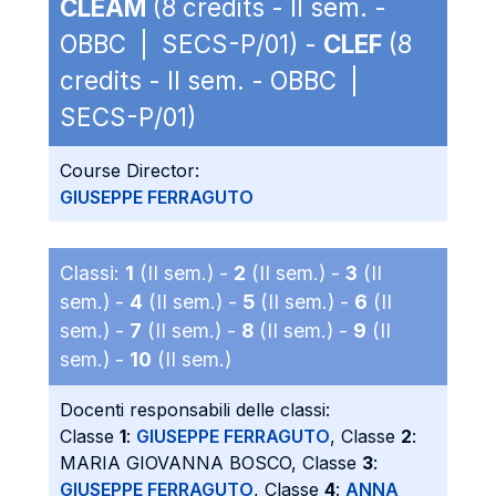
CLEAM
(8 credits - II sem. -
OBBC | SECS-P/01) -
CLEF
(8
credits - II sem. - OBBC |
SECS-P/01)
Course Director:
GIUSEPPE FERRAGUTO
Classi:
1
(II sem.) -
2
(II sem.) -
3
(II
sem.) -
4
(II sem.) -
5
(II sem.) -
6
(II
sem.) -
7
(II sem.) -
8
(II sem.) -
9
(II
sem.) -
10
(II sem.)
Docenti responsabili delle classi:
Classe
1
:
GIUSEPPE FERRAGUTO
, Classe
2
:
MARIA GIOVANNA BOSCO, Classe
3
:
GIUSEPPE FERRAGUTO
, Classe
4
:
ANNA