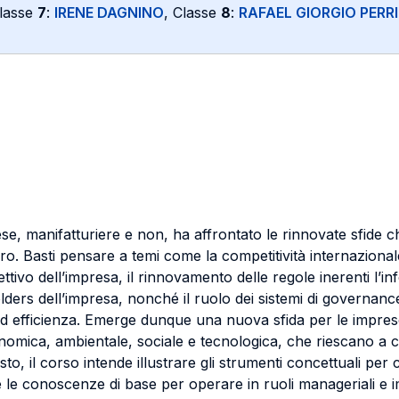
Classe
7
:
IRENE DAGNINO
, Classe
8
:
RAFAEL GIORGIO PERR
se, manifatturiere e non, ha affrontato le rinnovate sfide c
ro. Basti pensare a temi come la competitività internazionale
ttivo dell’impresa, il rinnovamento delle regole inerenti l’in
holders dell’impresa, nonché il ruolo dei sistemi di governa
tà ed efficienza. Emerge dunque una nuova sfida per le impre
economica, ambientale, sociale e tecnologica, che riescano a 
esto, il corso intende illustrare gli strumenti concettuali p
re le conoscenze di base per operare in ruoli manageriali e 