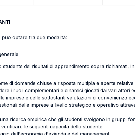
ANTI
e può optare tra due modalità:
generale.
lo studente dei risultati di apprendimento sopra richiamati, i
me di domande chiuse a risposta multipla e aperte relative ai
re i ruoli complementari e dinamici giocati dai vari attori ec
elle imprese e delle sottostanti valutazioni di convenienza e
tionali delle imprese a livello strategico e operativo attrav
una ricerca empirica che gli studenti svolgono in gruppi f
i verificare le seguenti capacità dello studente:
inguaggio dell'economia d'azienda e del management.