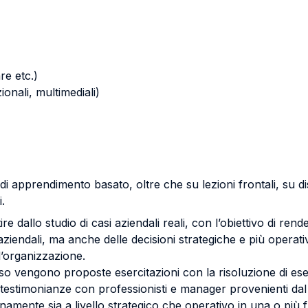
re etc.)
zionali, multimediali)
i apprendimento basato, oltre che su lezioni frontali, su di
.
ire dallo studio di casi aziendali reali, con l’obiettivo di ren
 aziendali, ma anche delle decisioni strategiche e più operat
ll’organizzazione.
rso vengono proposte esercitazioni con la risoluzione di eserc
 testimonianze con professionisti e manager provenienti da
namente sia a livello strategico che operativo in una o più f