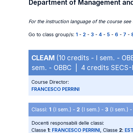
Department of Management an
For the instruction language of the course see
Go to class group/s:
1
-
2
-
3
-
4
-
5
-
6
-
7
-
CLEAM
(10 credits - I sem. - 
sem. - OBBC | 4 credits SECS-
Course Director:
FRANCESCO PERRINI
Classi:
1
(I sem.) -
2
(I sem.) -
3
(I sem.) 
Docenti responsabili delle classi:
Classe
1
:
FRANCESCO PERRINI
, Classe
2
:
ES