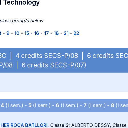
d Technology
 class group/s below
8
-
9
-
10
-
15
-
16
-
17
-
18
-
21
-
22
OBBC | 4 credits SECS-P/08 | 6 credits SE
P/08 | 6 credits SECS-P/07)
-
4
(I sem.) -
5
(I sem.) -
6
(I sem.) -
7
(I sem.) -
8
(I se
THER ROCA BATLLORI
, Classe
3
: ALBERTO DESSY, Classe