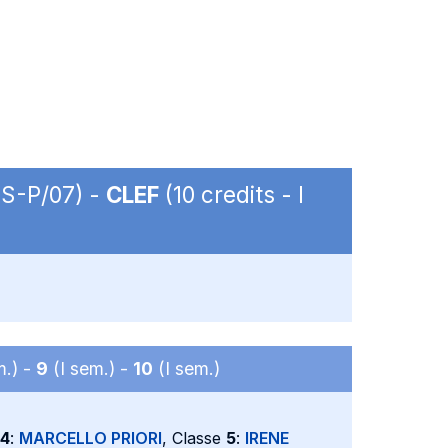
CS-P/07) -
CLEF
(10 credits - I
m.) -
9
(I sem.) -
10
(I sem.)
4
:
MARCELLO PRIORI
, Classe
5
:
IRENE