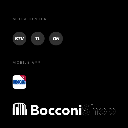
MEDIA CENTER
BTV
TL
ON
MOBILE APP
yoU@B
Bocconi shop