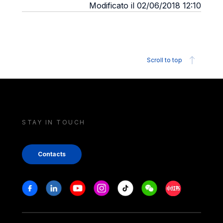
Modificato il 02/06/2018 12:10
Scroll to top
STAY IN TOUCH
Contacts
Stay in touch
Facebook
Linkedin
Youtube
Instagram
Tiktok
Weechat
Xiaohongshu/