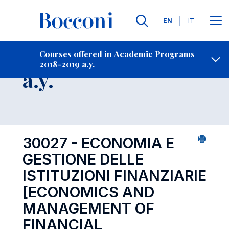
Languages
EN
IT
Contact Us
-
Course 2018-2019
Courses offered in Academic Programs
2018-2019 a.y.
Open s
a.y.
30027 - ECONOMIA E
GESTIONE DELLE
ISTITUZIONI FINANZIARIE
[ECONOMICS AND
MANAGEMENT OF
FINANCIAL