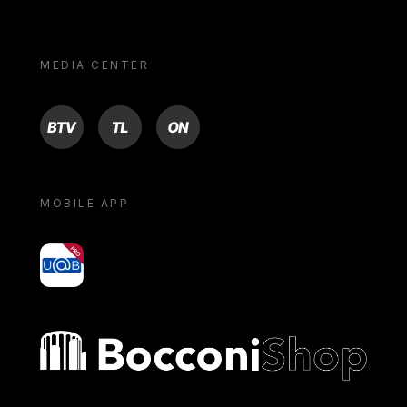
MEDIA CENTER
BTV
TL
ON
MOBILE APP
yoU@B
Bocconi shop