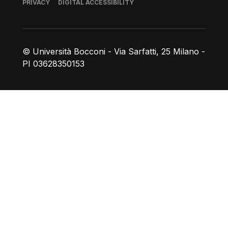
Footer
PRIVACY
DIGITAL ACCESSIBILITY
© Università Bocconi - Via Sarfatti, 25 Milano -
PI 03628350153