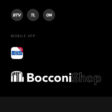
BTV
TL
ON
MOBILE APP
yoU@B
Bocconi shop