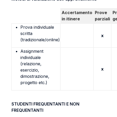
Accertamento
Prove
P
in itinere
parziali
g
Prova individuale
scritta
x
(tradizionale/online)
Assignment
individuale
(relazione,
x
esercizio,
dimostrazione,
progetto etc.)
STUDENTI FREQUENTANTI E NON
FREQUENTANTI