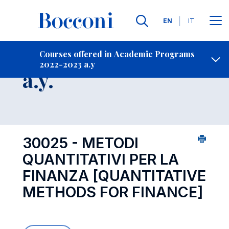
Languages
EN
IT
Contact Us
-
Course 2022-2023
Courses offered in Academic Programs
2022-2023 a.y
Open s
a.y.
30025 - METODI
QUANTITATIVI PER LA
FINANZA
[QUANTITATIVE
METHODS FOR FINANCE]