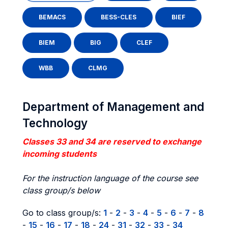
BEMACS
BESS-CLES
BIEF
BIEM
BIG
CLEF
WBB
CLMG
Department of Management and
Technology
Classes 33 and 34 are reserved to exchange
incoming students
For the instruction language of the course see
class group/s below
Go to class group/s:
1
-
2
-
3
-
4
-
5
-
6
-
7
-
8
-
15
-
16
-
17
-
18
-
24
-
31
-
32
-
33
-
34