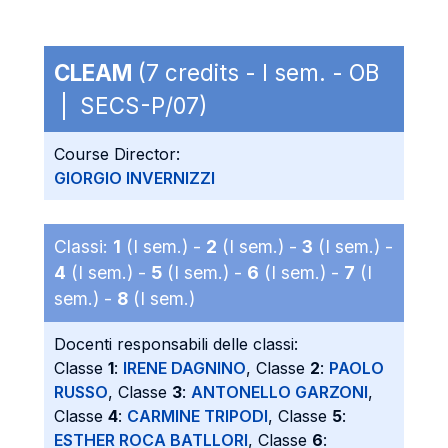
CLEAM
(7 credits - I sem. - OB
| SECS-P/07)
Course Director:
GIORGIO INVERNIZZI
Classi:
1
(I sem.) -
2
(I sem.) -
3
(I sem.) -
4
(I sem.) -
5
(I sem.) -
6
(I sem.) -
7
(I
sem.) -
8
(I sem.)
Docenti responsabili delle classi:
Classe
1
:
IRENE DAGNINO
, Classe
2
:
PAOLO
RUSSO
, Classe
3
:
ANTONELLO GARZONI
,
Classe
4
:
CARMINE TRIPODI
, Classe
5
:
ESTHER ROCA BATLLORI
, Classe
6
: