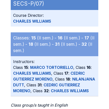
SECS-P/07)
Course Director:
CHARLES WILLIAMS
Classes:
15
(II sem.) -
16
(II sem.) -
17
(II
sem.) -
18
(II sem.) -
31
(II sem.) -
32
(II
sem.)
Instructors:
Class
15
:
MARCO TORTORIELLO
, Class
16
:
CHARLES WILLIAMS
, Class
17
:
CEDRIC
GUTIERREZ MORENO
, Class
18
:
NILANJANA
DUTT
, Class
31
:
CEDRIC GUTIERREZ
MORENO
, Class
32
:
CHARLES WILLIAMS
Class group/s taught in English