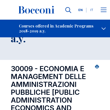
Languages
EN
IT
Contact Us
-
Course 2018-2019
Courses offered in Academic Programs
2018-2019 a.y.
Open s
a.y.
30009 - ECONOMIA E
MANAGEMENT DELLE
AMMINISTRAZIONI
PUBBLICHE
[PUBLIC
ADMINISTRATION
ECONOMICS AND