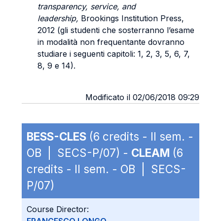
transparency, service, and
leadership,
Brookings Institution Press,
2012 (gli studenti che sosterranno l’esame
in modalità non frequentante dovranno
studiare i seguenti capitoli: 1, 2, 3, 5, 6, 7,
8, 9 e 14).
Modificato il 02/06/2018 09:29
BESS-CLES
(6 credits - II sem. -
OB | SECS-P/07) -
CLEAM
(6
credits - II sem. - OB | SECS-
P/07)
Course Director: