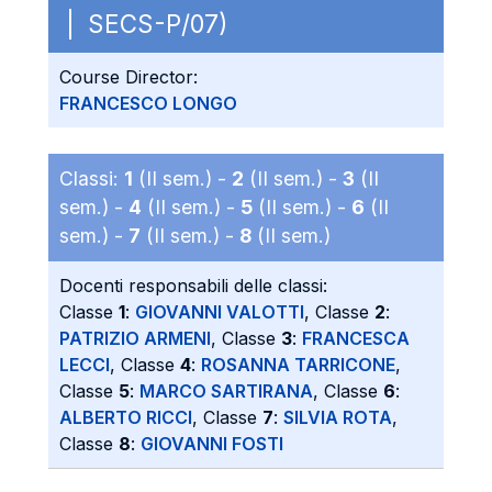
| SECS-P/07)
Course Director:
FRANCESCO LONGO
Classi:
1
(II sem.) -
2
(II sem.) -
3
(II
sem.) -
4
(II sem.) -
5
(II sem.) -
6
(II
sem.) -
7
(II sem.) -
8
(II sem.)
Docenti responsabili delle classi:
Classe
1
:
GIOVANNI VALOTTI
, Classe
2
:
PATRIZIO ARMENI
, Classe
3
:
FRANCESCA
LECCI
, Classe
4
:
ROSANNA TARRICONE
,
Classe
5
:
MARCO SARTIRANA
, Classe
6
:
ALBERTO RICCI
, Classe
7
:
SILVIA ROTA
,
Classe
8
:
GIOVANNI FOSTI