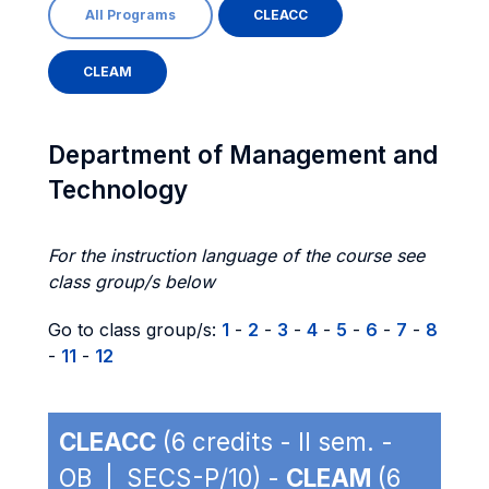
All Programs
CLEACC
CLEAM
Department of Management and
Technology
For the instruction language of the course see
class group/s below
Go to class group/s:
1
-
2
-
3
-
4
-
5
-
6
-
7
-
8
-
11
-
12
CLEACC
(6 credits - II sem. -
OB | SECS-P/10) -
CLEAM
(6