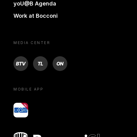
yoU@B Agenda
Work at Bocconi
MEDIA CENTER
BTV
TL
ON
MOBILE APP
yoU@B
Bocconi shop