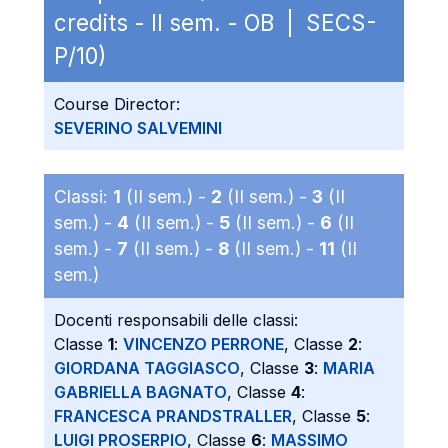
credits - II sem. - OB | SECS-
P/10)
Course Director:
SEVERINO SALVEMINI
Classi:
1
(II sem.) -
2
(II sem.) -
3
(II
sem.) -
4
(II sem.) -
5
(II sem.) -
6
(II
sem.) -
7
(II sem.) -
8
(II sem.) -
11
(II
sem.)
Docenti responsabili delle classi:
Classe
1
:
VINCENZO PERRONE
, Classe
2
:
GIORDANA TAGGIASCO
, Classe
3
:
MARIA
GABRIELLA BAGNATO
, Classe
4
:
FRANCESCA PRANDSTRALLER
, Classe
5
:
LUIGI PROSERPIO
, Classe
6
:
MASSIMO