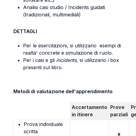
software etc.)
Analisi casi studio / Incidents guidati
(tradizionali, multimediali)
DETTAGLI
Per le esercitazioni, si utilizzano esempi di
realta' concrete e simulazione di ruolo.
Per i casi e gli
incidents
, si utilizzano i box
presenti sul libro.
Metodi di valutazione dell'apprendimento
Accertamento
Prove
P
in itinere
parziali
g
Prova individuale
scritta
x