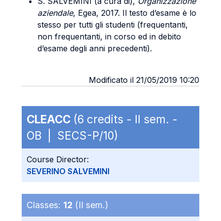
S. SALVEMINI (a cura di),
Organizzazione
aziendale
, Egea, 2017. Il testo d’esame è lo
stesso per tutti gli studenti (frequentanti,
non frequentanti, in corso ed in debito
d’esame degli anni precedenti).
Modificato il 21/05/2019 10:20
CLEACC
(6 credits - II sem. -
OB | SECS-P/10)
Course Director:
SEVERINO SALVEMINI
Classes:
12
(II sem.)