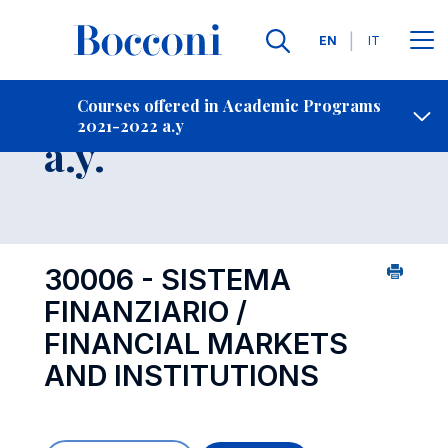
Languages
EN
IT
Contact Us
-
Course 2021-2022
Courses offered in Academic Programs
2021-2022 a.y
Open s
a.y.
30006 - SISTEMA
FINANZIARIO /
FINANCIAL MARKETS
AND INSTITUTIONS