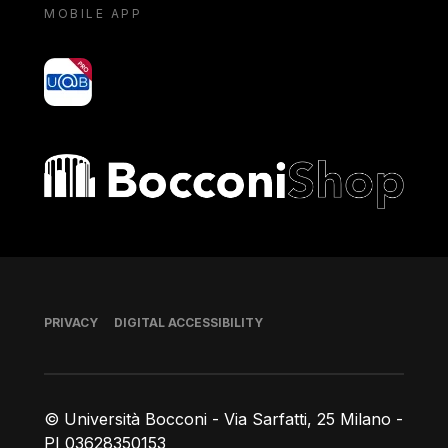
MOBILE APP
yoU@B
Bocconi shop
Footer
PRIVACY
DIGITAL ACCESSIBILITY
© Università Bocconi - Via Sarfatti, 25 Milano -
PI 03628350153