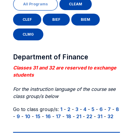
All Programs
CLEAM
CLEF
BIEF
BIEM
CLMG
Department of Finance
Classes 31 and 32 are reserved to exchange
students
For the instruction language of the course see
class group/s below
Go to class group/s:
1
-
2
-
3
-
4
-
5
-
6
-
7
-
8
-
9
-
10
-
15
-
16
-
17
-
18
-
21
-
22
-
31
-
32