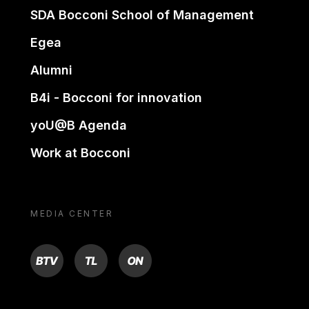
SDA Bocconi School of Management
Egea
Alumni
B4i - Bocconi for innovation
yoU@B Agenda
Work at Bocconi
MEDIA CENTER
BTV
TL
ON