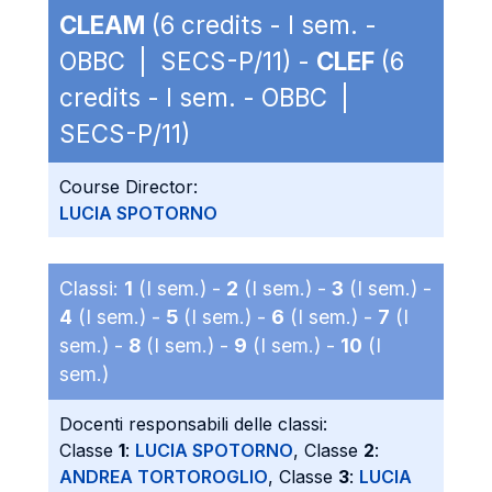
CLEAM
(6 credits - I sem. -
OBBC | SECS-P/11) -
CLEF
(6
credits - I sem. - OBBC |
SECS-P/11)
Course Director:
LUCIA SPOTORNO
Classi:
1
(I sem.) -
2
(I sem.) -
3
(I sem.) -
4
(I sem.) -
5
(I sem.) -
6
(I sem.) -
7
(I
sem.) -
8
(I sem.) -
9
(I sem.) -
10
(I
sem.)
Docenti responsabili delle classi:
Classe
1
:
LUCIA SPOTORNO
, Classe
2
:
ANDREA TORTOROGLIO
, Classe
3
:
LUCIA