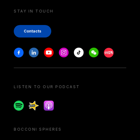
STAY IN TOUCH
Contacts
Stay in touch
Facebook
Linkedin
Youtube
Instagram
Tiktok
Weechat
Xiaohongshu/
LISTEN TO OUR PODCAST
Spotify
Spreaker
Apple podcast
BOCCONI SPHERES