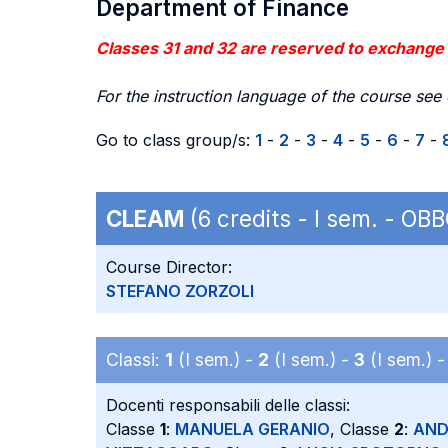
Department of Finance
Classes 31 and 32 are reserved to exchange
For the instruction language of the course see
Go to class group/s:
1
-
2
-
3
-
4
-
5
-
6
-
7
-
CLEAM
(6 credits - I sem. - OB
Course Director:
STEFANO ZORZOLI
Classi:
1
(I sem.) -
2
(I sem.) -
3
(I sem.) 
Docenti responsabili delle classi:
Classe
1
:
MANUELA GERANIO
, Classe
2
:
AND