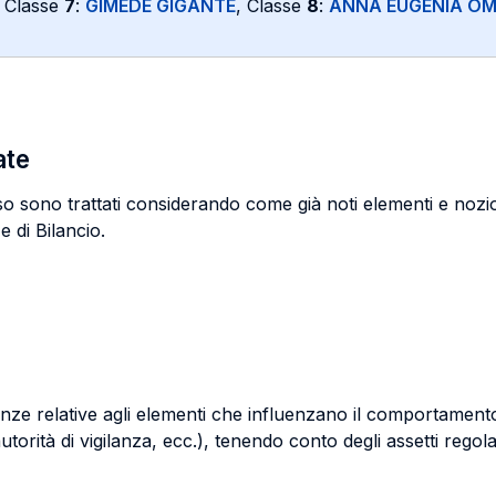
, Classe
7
:
GIMEDE GIGANTE
, Classe
8
:
ANNA EUGENIA OM
ate
sono trattati considerando come già noti elementi e nozioni
 di Bilancio.
scenze relative agli elementi che influenzano il comportamen
 autorità di vigilanza, ecc.), tenendo conto degli assetti rego