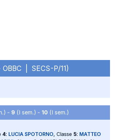
. - OBBC | SECS-P/11)
m.) -
9
(I sem.) -
10
(I sem.)
e
4
:
LUCIA SPOTORNO
, Classe
5
:
MATTEO