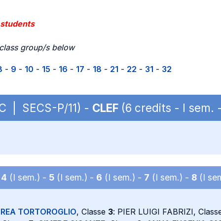
 students
 class group/s below
8
-
9
-
10
-
15
-
16
-
17
-
18
-
21
-
22
-
31
-
32
BC | SECS-P/11) -
CLEF
(6 credits - I sem
-
4
(I sem.) -
5
(I sem.) -
6
(I sem.) -
7
(I sem.) -
8
(I se
REA TORTOROGLIO
, Classe
3
: PIER LUIGI FABRIZI, Class