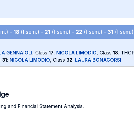
em.) -
18
(I sem.) -
21
(I sem.) -
22
(I sem.) -
31
(I sem.)
LA GENNAIOLI
, Class
17
:
NICOLA LIMODIO
, Class
18
: THO
s
31
:
NICOLA LIMODIO
, Class
32
:
LAURA BONACORSI
dge
g and Financial Statement Analysis.