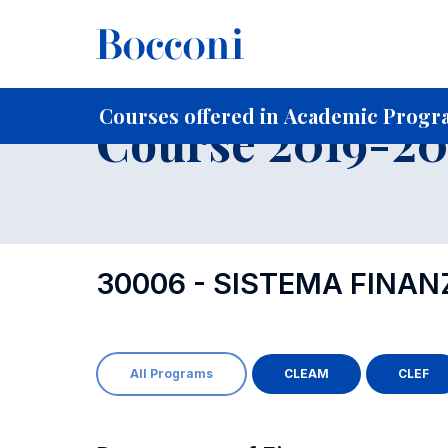
-
Home
For current Students
Course profiles
Course po
Courses offered in Academic Progr
Course 2019-202
30006 - SISTEMA FINAN
All Programs
CLEAM
CLEF