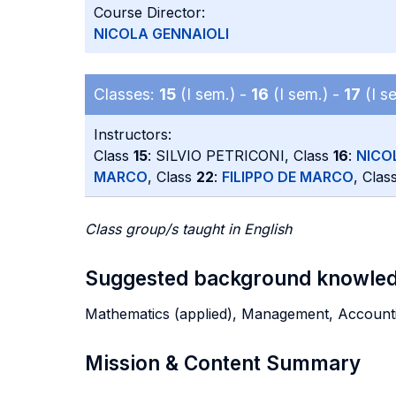
Course Director:
NICOLA GENNAIOLI
Classes:
15
(I sem.) -
16
(I sem.) -
17
(I s
Instructors:
Class
15
: SILVIO PETRICONI, Class
16
:
NICO
MARCO
, Class
22
:
FILIPPO DE MARCO
, Clas
Class group/s taught in English
Suggested background knowle
Mathematics (applied), Management, Accountin
Mission & Content Summary