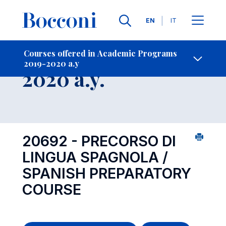
Languages
EN
IT
Contact Us
-
Course 2019-
Courses offered in Academic Programs
2019-2020 a.y
Open s
2020 a.y.
20692 - PRECORSO DI
LINGUA SPAGNOLA /
SPANISH PREPARATORY
COURSE