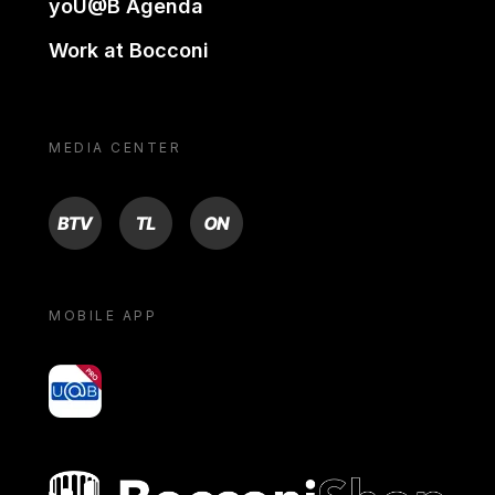
yoU@B Agenda
Work at Bocconi
MEDIA CENTER
BTV
TL
ON
MOBILE APP
yoU@B
Bocconi shop