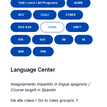
Tutti i corsi / All Programs
ACME
AFC
CLELI
CYBER
DES-ESS
DSBA
EMIT
FIN
GIO
IM
M
MM
PPA
Language Center
Insegnamento impartito in lingua spagnolo /
Course taught in Spanish
Vai alle classi / Go to class group/s:
1