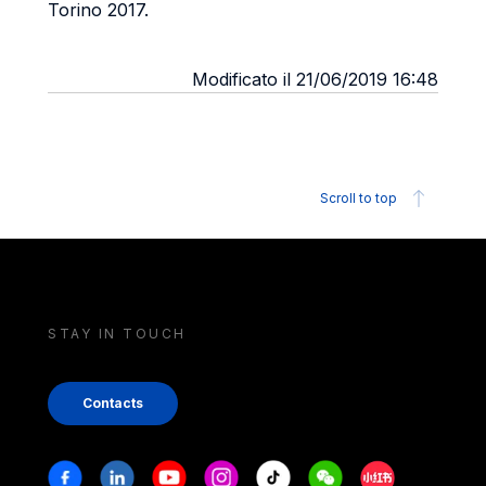
Torino 2017.
Modificato il 21/06/2019 16:48
Scroll to top
STAY IN TOUCH
Contacts
Stay in touch
Facebook
Linkedin
Youtube
Instagram
Tiktok
Weechat
Xiaohongshu/