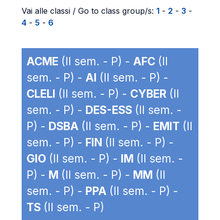
Vai alle classi / Go to class group/s:
1
-
2
-
3
-
4
-
5
-
6
ACME
(II sem. - P) -
AFC
(II
sem. - P) -
AI
(II sem. - P) -
CLELI
(II sem. - P) -
CYBER
(II
sem. - P) -
DES-ESS
(II sem. -
P) -
DSBA
(II sem. - P) -
EMIT
(II
sem. - P) -
FIN
(II sem. - P) -
GIO
(II sem. - P) -
IM
(II sem. -
P) -
M
(II sem. - P) -
MM
(II
sem. - P) -
PPA
(II sem. - P) -
TS
(II sem. - P)