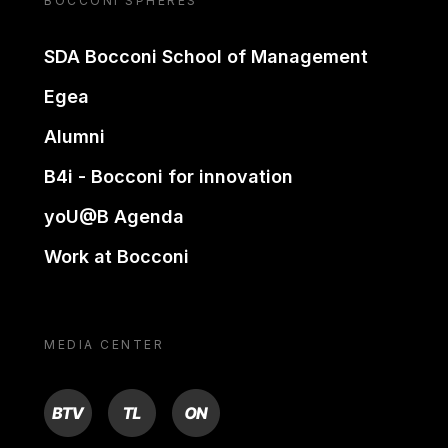
BOCCONI SPHERES
SDA Bocconi School of Management
Egea
Alumni
B4i - Bocconi for innovation
yoU@B Agenda
Work at Bocconi
MEDIA CENTER
BTV
TL
ON