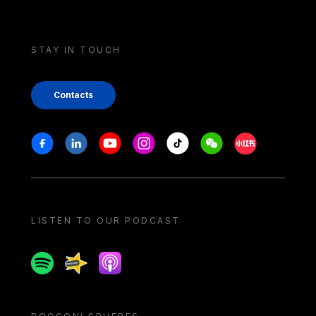
STAY IN TOUCH
Contacts
Stay in touch
Facebook
Linkedin
Youtube
Instagram
Tiktok
Weechat
Xiaohongshu/
LISTEN TO OUR PODCAST
Spotify
Spreaker
Apple podcast