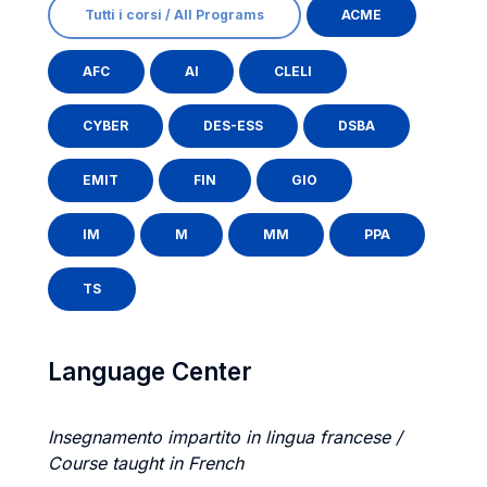
Tutti i corsi / All Programs
ACME
AFC
AI
CLELI
CYBER
DES-ESS
DSBA
EMIT
FIN
GIO
IM
M
MM
PPA
TS
Language Center
Insegnamento impartito in lingua francese /
Course taught in French