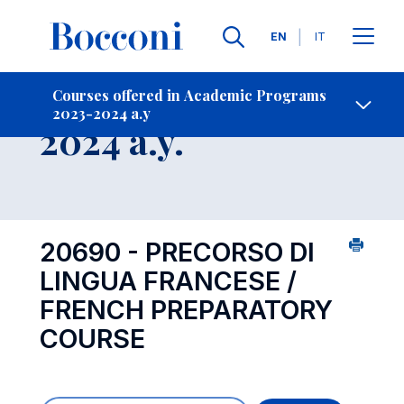
Languages
EN
IT
Contact Us
-
Course 2023-
Courses offered in Academic Programs
2023-2024 a.y
Open s
2024 a.y.
20690 - PRECORSO DI
LINGUA FRANCESE /
FRENCH PREPARATORY
COURSE