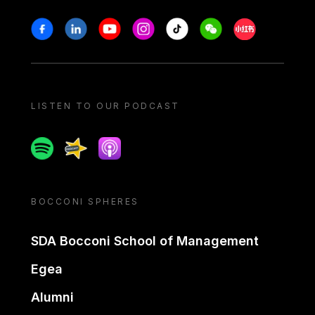
Stay in touch
Facebook
Linkedin
Youtube
Instagram
Tiktok
Weechat
Xiaohongshu/
LISTEN TO OUR PODCAST
Spotify
Spreaker
Apple podcast
BOCCONI SPHERES
SDA Bocconi School of Management
Egea
Alumni