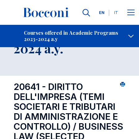
Languages
EN
IT
Contact Us
-
Course 2023-
Courses offered in Academic Programs
2023-2024 a.y
Open s
2024 a.y.
20641 - DIRITTO
DELL'IMPRESA (TEMI
SOCIETARI E TRIBUTARI
DI AMMINISTRAZIONE E
CONTROLLO) / BUSINESS
LAW (SELECTED