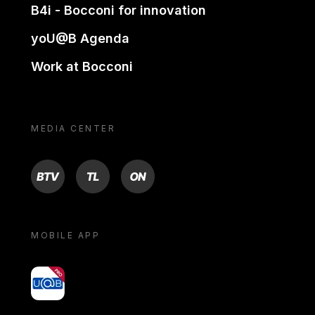
B4i - Bocconi for innovation
yoU@B Agenda
Work at Bocconi
MEDIA CENTER
BTV
TL
ON
MOBILE APP
yoU@B