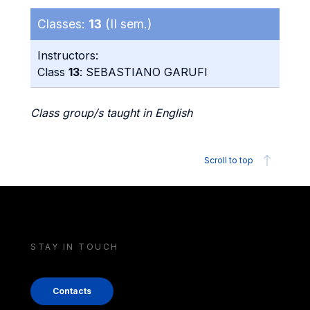
Classes:
13
(II sem.)
Instructors:
Class
13
: SEBASTIANO GARUFI
Class group/s taught in English
Scroll to top
STAY IN TOUCH
Contacts