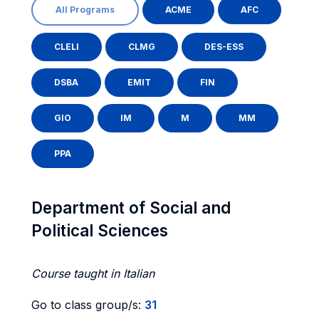
All Programs
ACME
AFC
CLELI
CLMG
DES-ESS
DSBA
EMIT
FIN
GIO
IM
M
MM
PPA
Department of Social and
Political Sciences
Course taught in Italian
Go to class group/s:
31