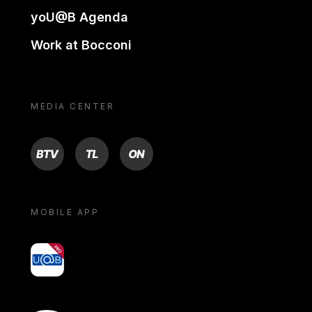
yoU@B Agenda
Work at Bocconi
MEDIA CENTER
BTV
TL
ON
MOBILE APP
yoU@B