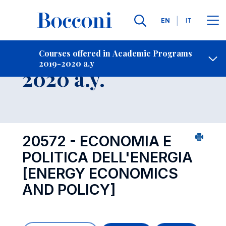
Languages
EN
IT
Contact Us
-
Course 2019-
Courses offered in Academic Programs
2019-2020 a.y
Open s
2020 a.y.
20572 - ECONOMIA E
POLITICA DELL'ENERGIA
[ENERGY ECONOMICS
AND POLICY]