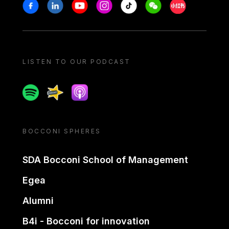
Stay in touch
Facebook
Linkedin
Youtube
Instagram
Tiktok
Weechat
Xiaohongshu/
LISTEN TO OUR PODCAST
Spotify
Spreaker
Apple podcast
BOCCONI SPHERES
SDA Bocconi School of Management
Egea
Alumni
B4i - Bocconi for innovation