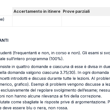
Accertamento in itinere
Prove parziali
ne)
ANTI
studenti (frequentanti e non, in corso e non). Gli esami si s
ale sull’intero programma (100%).
siste in quattro domande e ciascuna di esse è divisa in due
i della domanda valgono ciascuna 3.75/30). In ogni domand
tti introdotti e discussi durante tutte le lezioni. Al prob
 numerico, grafico). Esempi di problemi vengono discusse a l
e esclusivamente del regolare svolgimento dell’esame; nes
ioni non hanno alcune rilevanza ai fini della correzione.
utate come sbagliate le risposte prive di argomentazione. Pe
e deve essere blu o nera, non rossa.