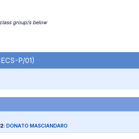
 class group/s below
 SECS-P/01)
12
:
DONATO MASCIANDARO