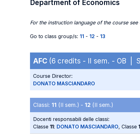
Department of Economics
For the instruction language of the course see
Go to class group/s:
11
-
12
-
13
AFC
(6 credits - II sem. - OB |
Course Director:
DONATO MASCIANDARO
Classi:
11
(II sem.) -
12
(II sem.)
Docenti responsabili delle classi:
Classe
11
:
DONATO MASCIANDARO
, Classe