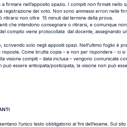
 a firmare nell’apposito spazio. I compiti non firmati nello
 la registrazione del voto. Non sono ammessi errori nelle fi
ritirarsi non oltre 15 minuti dal termine della prova.
udenti che intendono consegnare o ritirarsi, e comunque non 
a del compito viene protocollata dal docente, assegnando 
ste, scrivendo solo negli appositi spazi. Nell’ultimo foglio 
risposte. Come brutta copia – e non per rispondere - ci si s
lla visione compiti – data inclusa – vengono comunicate cont
on può essere anticipata/posticipata, la visione non può es
ANTI
esentano l’unico testo obbligatorio al fini dell’esame. Sul si