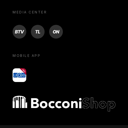
MEDIA CENTER
BTV
TL
ON
MOBILE APP
yoU@B
Bocconi shop