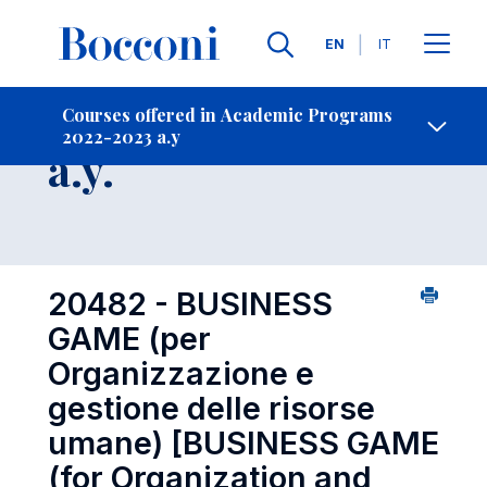
Languages
EN
IT
Contact Us
-
Course 2022-2023
Courses offered in Academic Programs
2022-2023 a.y
Open s
a.y.
20482 - BUSINESS
GAME (per
Organizzazione e
gestione delle risorse
umane)
[BUSINESS GAME
(for Organization and