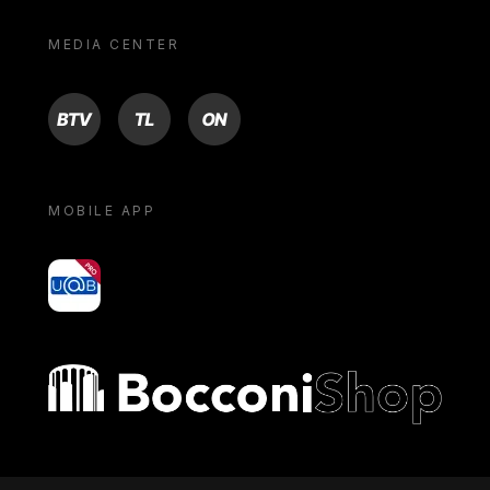
MEDIA CENTER
BTV
TL
ON
MOBILE APP
yoU@B
Bocconi shop