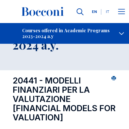
Languages
EN
IT
Contact Us
-
Course 2023-
Courses offered in Academic Programs
2023-2024 a.y
Open s
2024 a.y.
20441 - MODELLI
FINANZIARI PER LA
VALUTAZIONE
[FINANCIAL MODELS FOR
VALUATION]