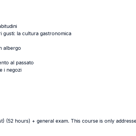
bitudini
i gusti: la cultura gastronomica
un albergo
ento al passato
 e i negozi
st) (52 hours) + general exam. This course is only addres