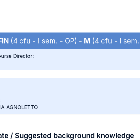
FIN
(4 cfu - I sem. - OP) -
M
(4 cfu - I sem.
urse Director:
:
PINA AGNOLETTO
ate / Suggested background knowledge