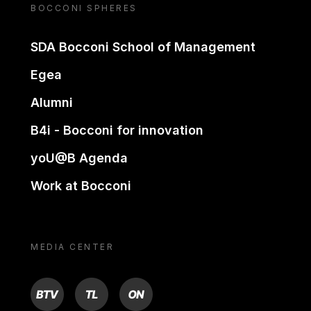
BOCCONI SPHERES
SDA Bocconi School of Management
Egea
Alumni
B4i - Bocconi for innovation
yoU@B Agenda
Work at Bocconi
MEDIA CENTER
BTV
TL
ON