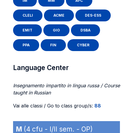
IM
MM
AFC
CLELI
ACME
DES-ESS
EMIT
GIO
DSBA
PPA
FIN
CYBER
Language Center
Insegnamento impartito in lingua russa / Course
taught in Russian
Vai alle classi / Go to class group/s:
88
M
(4 cfu - I/II sem. - OP)