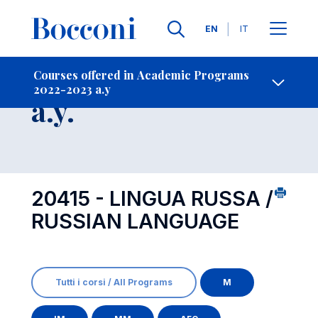
Languages
EN
IT
Contact Us
-
Course 2022-2023
Courses offered in Academic Programs
2022-2023 a.y
Open s
a.y.
20415 - LINGUA RUSSA /
RUSSIAN LANGUAGE
Tutti i corsi / All Programs
M