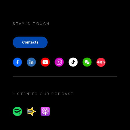
STAY IN TOUCH
Contacts
Stay in touch
Facebook
Linkedin
Youtube
Instagram
Tiktok
Weechat
Xiaohongshu/
LISTEN TO OUR PODCAST
Spotify
Spreaker
Apple podcast