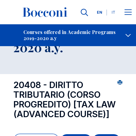
Languages
EN
IT
Contact Us
-
Course 2019-
Courses offered in Academic Programs
2019-2020 a.y
Open s
2020 a.y.
20408 - DIRITTO
TRIBUTARIO (CORSO
PROGREDITO)
[TAX LAW
(ADVANCED COURSE)]