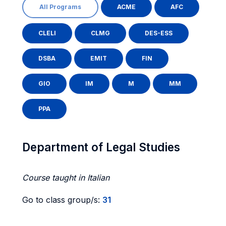
All Programs
ACME
AFC
CLELI
CLMG
DES-ESS
DSBA
EMIT
FIN
GIO
IM
M
MM
PPA
Department of Legal Studies
Course taught in Italian
Go to class group/s:
31