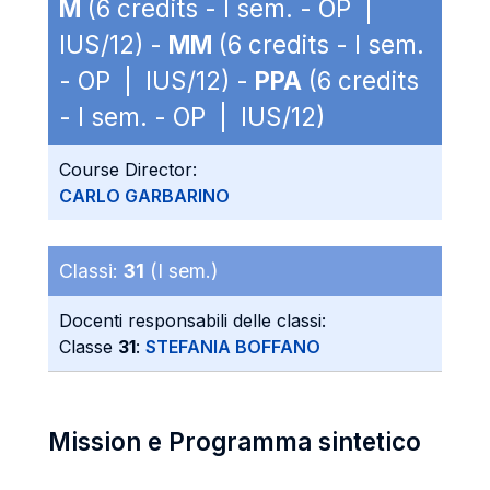
M
(6 credits - I sem. - OP |
IUS/12) -
MM
(6 credits - I sem.
- OP | IUS/12) -
PPA
(6 credits
- I sem. - OP | IUS/12)
Course Director:
CARLO GARBARINO
Classi:
31
(I sem.)
Docenti responsabili delle classi:
Classe
31
:
STEFANIA BOFFANO
Mission e Programma sintetico