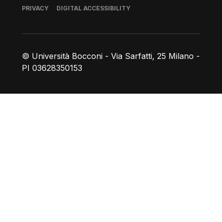
Footer
PRIVACY
DIGITAL ACCESSIBILITY
© Università Bocconi - Via Sarfatti, 25 Milano -
PI 03628350153