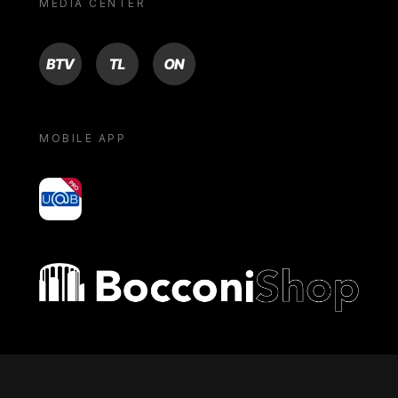
MEDIA CENTER
BTV
TL
ON
MOBILE APP
yoU@B
Bocconi shop