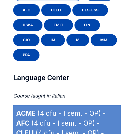
AFC
CLELI
DES-ESS
DSBA
EMIT
FIN
GIO
IM
M
MM
PPA
Language Center
Course taught in Italian
ACME
(4 cfu - I sem. - OP) -
AFC
(4 cfu - I sem. - OP) -
CLELI
(4 cfu - I sem. - OP) -