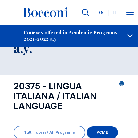
Languages
EN
IT
Contact Us
-
Course 2021-2022
Courses offered in Academic Programs
2021-2022 a.y
Open s
a.y.
20375 - LINGUA
ITALIANA / ITALIAN
LANGUAGE
Tutti i corsi / All Programs
ACME